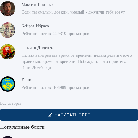
Максим Епишко
Если ты смелый, ловкий, умелый - джунгли тебя зовут
Кайрат Ибраев
Рейтинг постов: 229319 просмотров
Наталья Диденко
Нельзя выигрывать время от времени, нельзя делать что-то
правильно время от времени. Побеждать - это привычка.
Винс Ломбарди
Zinur
Рейтинг постов: 108909 просмотров
Все авторы
НАПИСАТЬ ПОСТ
Популярные блоги