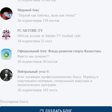
63 подписчика 10 постов
Мировой бокс
"Порхай как бабочка, жаль как пчела!"
56 подписчиков 159 постов
FC AKTOBE-TV
Official account of Aktobe-TV football club.
34 подписчика 51 пост
Официальный блог Фонда развития спорта Казахстана.
Вместе мы лучшие!!!
28 подписчиков 50 постов
Нейтральный угол ©
Блог посвящен профессиональному боксу. Перевод и
озвучивание интервью, специальных выпусков и
аналитических программ.
26 подписчиков 103 поста
Популярные блоги
СОЗДАТЬ БЛОГ