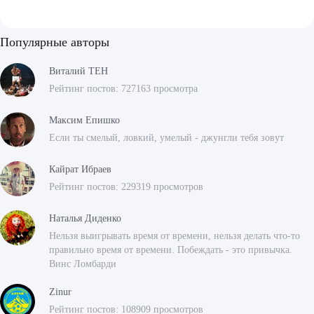
Популярные авторы
Виталий ТЕН
Рейтинг постов: 727163 просмотра
Максим Епишко
Если ты смелый, ловкий, умелый - джунгли тебя зовут
Кайрат Ибраев
Рейтинг постов: 229319 просмотров
Наталья Диденко
Нельзя выигрывать время от времени, нельзя делать что-то
правильно время от времени. Побеждать - это привычка.
Винс Ломбарди
Zinur
Рейтинг постов: 108909 просмотров