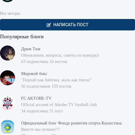
Все авторы
НАПИСАТЬ ПОСТ
Популярные блоги
Дрим Тим
Обновления, вопросы, советы по конкурсу
63 подписчика 10 постов
Мировой бокс
"Порхай как бабочка, жаль как пчела!"
56 подписчиков 159 постов
FC AKTOBE-TV
Official account of Aktobe-TV football club.
34 подписчика 51 пост
Официальный блог Фонда развития спорта Казахстана.
Вместе мы лучшие!!!