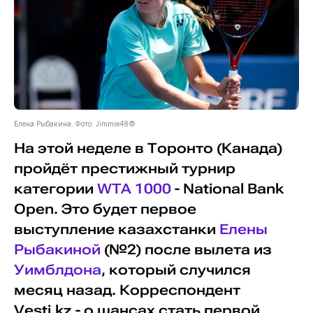
Елена Рыбакина. Фото: Jimmie48©
На этой неделе в Торонто (Канада)
пройдёт престижный турнир
категории
WTA 1000
- National Bank
Open. Это будет первое
выступление казахстанки
Елены
Рыбакиной
(№2) после вылета из
Уимблдона
, который случился
месяц назад. Корреспондент
Vesti.kz - о шансах стать первой