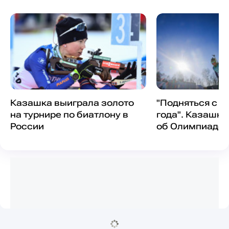
Казашка выиграла золото
"Подняться с к
на турнире по биатлону в
года". Казашк
России
об Олимпиаде-