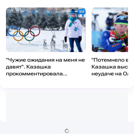
"Чужие ожидания на меня не
"Потемнело в г
давят". Казашка
Казашка выска
прокомментировала
неудаче на Ол
неудачи на Олимпиаде-2022