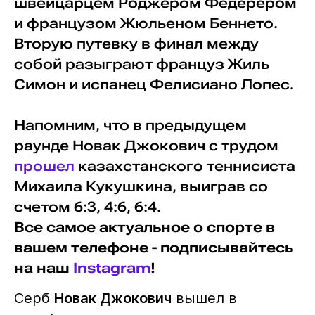
швейцарцем Роджером Федерером
и французом Жюльеном Беннето.
Вторую путевку в финал между
собой разыграют француз Жиль
Симон и испанец Фелисиано Лопес.
Напомним, что в предыдущем
раунде Новак Джокович с трудом
прошел
казахстанского теннисиста
Михаила Кукушкина, выиграв со
счетом 6:3, 4:6, 6:4.
Все самое актуальное о спорте в
вашем телефоне - подписывайтесь
на наш
Instagram
!
Серб
Новак Джокович
вышел в