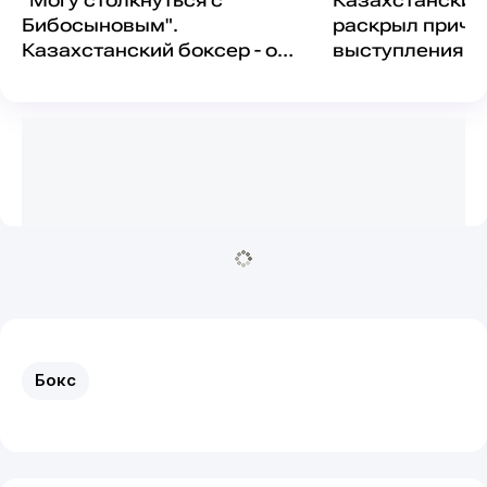
"Могу столкнуться с
Казахстанский
Бибосыновым".
раскрыл причи
Казахстанский боксер - о
выступления з
том, почему перешел под
страну
другой флаг, и цели на
чемпионате Азии
Бокс