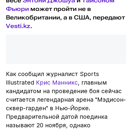
весе
Энтони Джошуа
и
Тайсоном
Фьюри
может пройти не в
Великобритании, а в США, передают
Vesti.kz
.
Как сообщил журналист Sports
Illustrated
Крис Манникс
, главным
кандидатом на проведение боя сейчас
считается легендарная арена "Мэдисон-
сквер-гарден" в Нью-Йорке.
Предварительной датой поединка
называют 20 ноября, однако