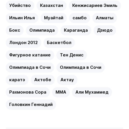
Убийство
Казахстан
Кенжисариев Эмиль
Ильин Илья
Муайтай
самбо
Алматы
Бокс
Олимпиада
Караганда
Дзюдо
Лондон 2012
Баскетбол
Фигурное катание
Тен Денис
Олимпиада в Сочи
Олимпиада в Сочи
каратэ
Актобе
Актау
Рахмонова Сора
MMA
Али Мухаммед
Головкин Геннадий