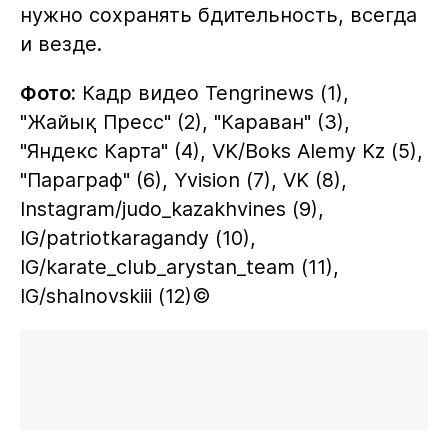
нужно сохранять бдительность, всегда
и везде.
Фото:
Кадр видео Tengrinews (1),
"Жайық Пресс" (2), "Караван" (3),
"Яндекс Карта" (4), VK/Boks Alemy Kz (5),
"Параграф" (6), Yvision (7), VK (8),
Instagram/judo_kazakhvines (9),
IG/patriotkaragandy (10),
IG/karate_club_arystan_team (11),
IG/shalnovskiii (12)©️