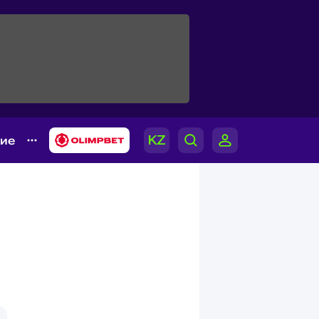
гие
й