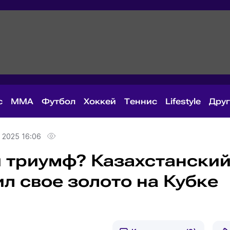
с
MMA
Футбол
Хоккей
Теннис
Lifestyle
Дру
 2025 16:06
 триумф? Казахстански
л свое золото на Кубке