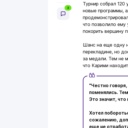
Турнир собрал 120 
3
новые программы, 
продемонстрировал
что позволило ему 
покорить вершину п
Шанс на еще одну н
перекладине, но до
за медали. Тем не 
что Карими находит
"Честно говоря
поменялись. Тем
Это значит, что
Хотел поборотьс
сожалению, допу
еще не отработа