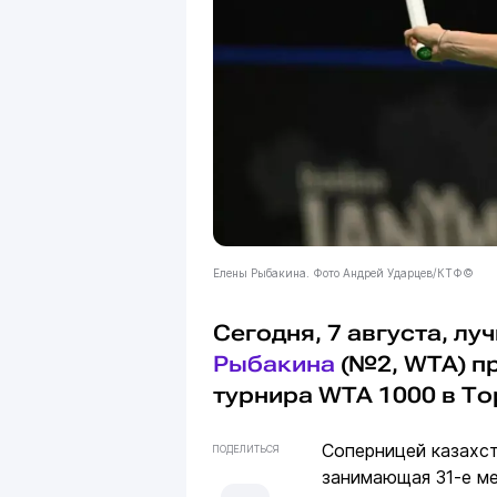
Елены Рыбакина. Фото Андрей Ударцев/КТФ©
Сегодня, 7 августа, л
Рыбакина
(№2, WTA) пр
турнира WTA 1000 в Тор
Соперницей казахст
ПОДЕЛИТЬСЯ
занимающая 31-е ме