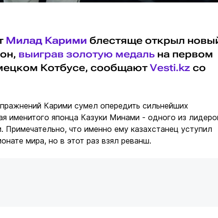
т
Милад Карими
блестяще открыл новы
он,
выиграв золотую медаль
на первом
емецком Котбусе, сообщают
Vesti.kz
со
упражнений Карими сумел опередить сильнейших
ая именитого японца Казуки Минами - одного из лидеро
. Примечательно, что именно ему казахстанец уступил
онате мира, но в этот раз взял реванш.