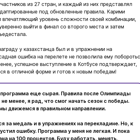
участников из 27 стран, и каждый из них представлял
адаптированные под обновленные правила. Карими
 впечатляющий уровень сложности своей комбинации,
уверенно выйти в финал со второго места и затем
ьедестала.
аграду у казахстанца был и в упражнении на
садная ошибка на перелете не позволила ему побороть
менее, успешное выступление в Котбусе подтверждает,
ся в отличной форме и готов к новым победам!
, программа еще сырая. Правила после Олимпиады
 не менее, я рад, что смог начать сезон с победы.
 мы движемся в правильном направлении.
я за медаль и в упражнениях на перекладине. Но, к
стил ошибку. Программа у меня не легкая. И пока
на на 100 процентов. Буду работать, менять,