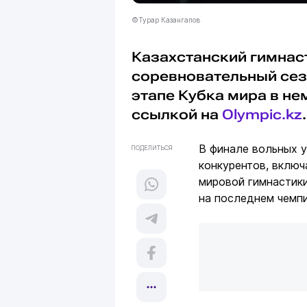
©Турар Казангапов
Казахстанский гимнас
соревновательный сез
этапе Кубка мира в н
ссылкой на
Olympic.kz
.
В финале вольных 
ПОДЕЛИТЬСЯ
конкурентов, включ
мировой гимнастики
на последнем чемпи