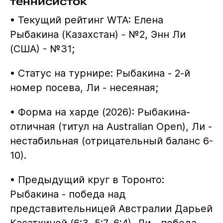
теннисисток
• Текущий рейтинг WTA: Елена
Рыбакина (Казахстан) - №2, Энн Ли
(США) - №31;
• Статус на турнире: Рыбакина - 2-й
номер посева, Ли - несеяная;
• Форма на харде (2026): Рыбакина-
отличная (титул на Australian Open), Ли -
нестабильная (отрицательный баланс 6-
10).
• Предыдущий круг в Торонто:
Рыбакина - победа над
представительницей Австралии Дарьей
Касаткиной (6:3, 5:7, 6:4), Ли - победа