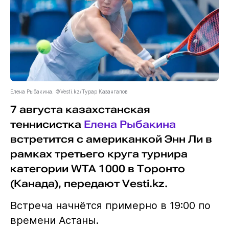
Елена Рыбакина. ©Vesti.kz/Турар Казангапов
7 августа казахстанская
теннисистка
Елена Рыбакина
встретится с американкой Энн Ли в
рамках третьего круга турнира
категории WTA 1000 в Торонто
(Канада), передают Vesti.kz.
Встреча начнётся примерно в 19:00 по
времени Астаны.