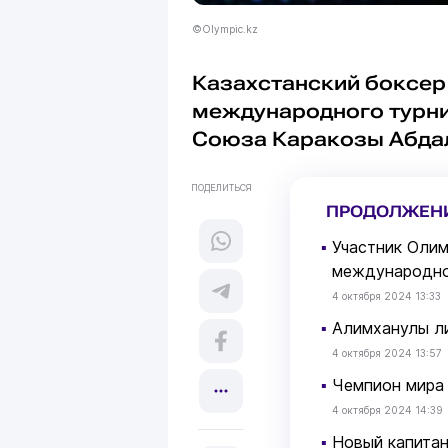
©Olympic.kz
Казахстанский боксе
международного турни
Союза Каракозы Абда
ПОДЕЛИТЬСЯ
ПРОДОЛЖЕН
▪
Участник Олим
международно
4 октября 2024 13:33
▪
Алимханулы ли
4 октября 2024 13:57
▪
Чемпион мира 
4 октября 2024 14:39
▪
Новый капитан