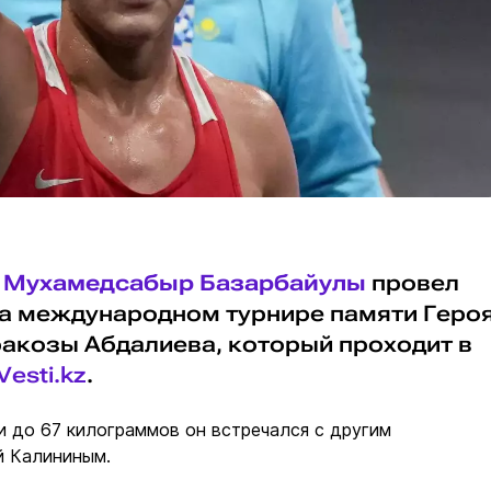
р
Мухамедсабыр Базарбайулы
провел
а международном турнире памяти Геро
акозы Абдалиева, который проходит в
Vesti.kz
.
и до 67 килограммов он встречался с другим
й Калининым.