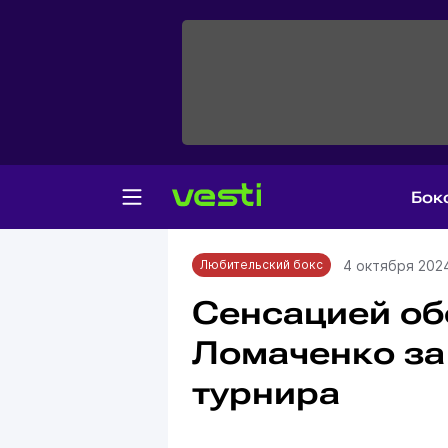
Бок
Главная
Любительский бокс
4 октября 2024
Любительский бокс
Сенсацией об
Ломаченко за
турнира