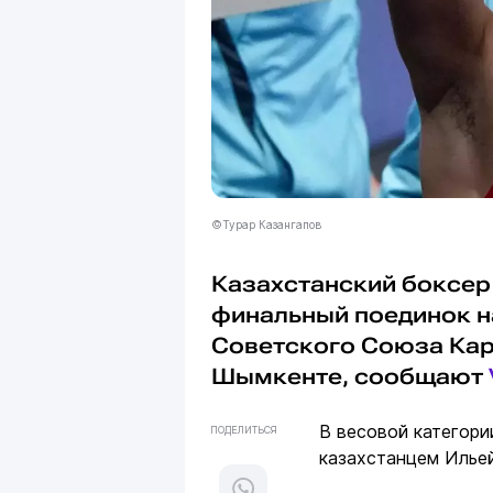
©Турар Казангапов
Казахстанский боксе
финальный поединок н
Советского Союза Кар
Шымкенте, сообщают
В весовой категори
ПОДЕЛИТЬСЯ
казахстанцем Илье