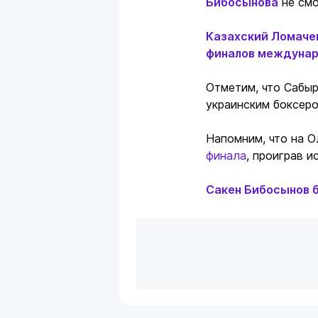
Бибосынова
не смо
Казахский Ломачен
финалов междунар
Отметим, что Сабыр
украинским боксер
Напомним, что на 
финала
, проиграв и
Сакен Бибосынов б