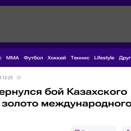
с
MMA
Футбол
Хоккей
Теннис
Lifestyle
Дру
 12:25
ернулся бой Казахского
 золото международног