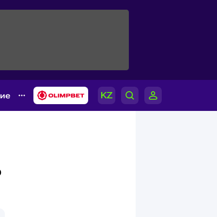
гие
о