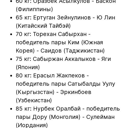
60 кг: Оразбек Асылкулов - Баскон
(Филиппины)
65 кг: Ертуган Зейнулинов - Ю Лин
(Китайский Тайбэй)
70 кг: Торехан Сабырхан -
победитель пары Ким (Южная
Корея) - Саидов (Таджикистан)
75 кг: Сабыржан Аккалыков - Яги
(Япония)
80 кг: Ерасыл Жакпеков -
победитель пары Сатыбалды Уулу
(Кыргызстан) - Эркинбоев
(Узбекистан)
85 кг: Нурбек Оралбай - победитель
пары Дору (Монголия) - Сулейман
(Иордания)