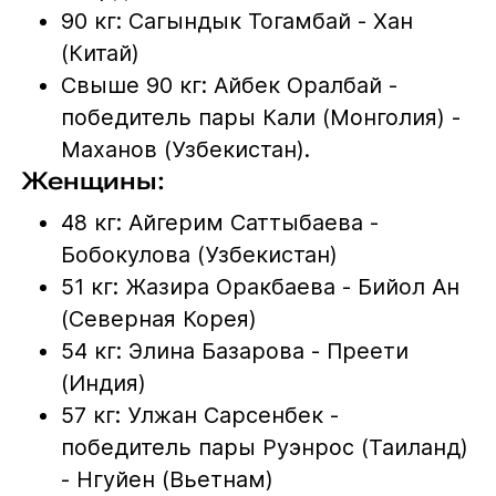
90 кг: Сагындык Тогамбай - Хан
(Китай)
Свыше 90 кг: Айбек Оралбай -
победитель пары Кали (Монголия) -
Маханов (Узбекистан).
Женщины:
48 кг: Айгерим Саттыбаева -
Бобокулова (Узбекистан)
51 кг: Жазира Оракбаева - Бийол Ан
(Северная Корея)
54 кг: Элина Базарова - Преети
(Индия)
57 кг: Улжан Сарсенбек -
победитель пары Руэнрос (Таиланд)
- Нгуйен (Вьетнам)