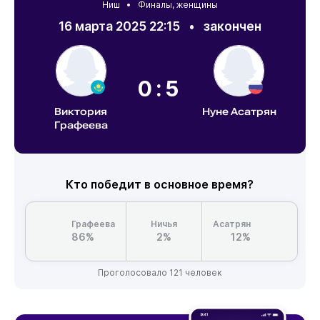
Ниш
• Финалы, женщины
16 марта 2025 22:15
•
закончен
0:5
Виктория
Нуне Асатрян
Графеева
Кто победит в основное время?
Графеева
Ничья
Асатрян
86%
2%
12%
Проголосовало 121 человек