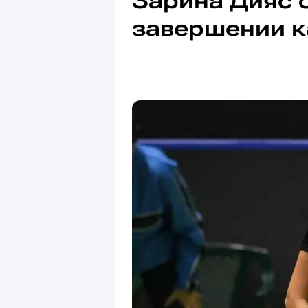
Зарина Дияс 
завершении 