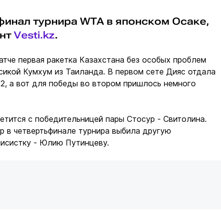
финал турнира WTA в японском Осаке,
ент
Vesti.kz
.
тче первая ракетка Казахстана без особых проблем
сикой Кумхум из Таиланда. В первом сете Дияс отдала
6:2, а вот для победы во втором пришлось немного
етится с победительницей пары Стосур - Свитолина.
р в четвертьфинале турнира выбила другую
нисистку - Юлию Путинцеву.