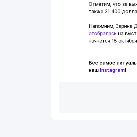
Отметим, что за вы
также 21 400 долл
Напомним, Зарина Д
отобралась
на выста
начнется 18 октябр
Подробнее:
http://vesti.
Любое
Все самое актуаль
использование
наш
Instagram
!
материалов
сайта
допускается
только
при
наличии
активной
ссылки
на
Vesti.kz