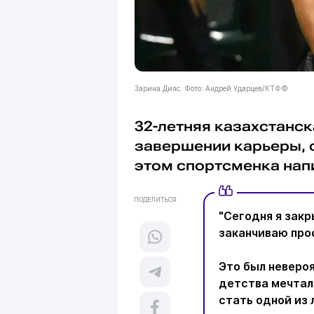
Зарина Дияс. Фото: Андрей Ударцев/КТФ©
32-летняя казахстанс
завершении карьеры,
этом спортсменка напи
ПОДЕЛИТЬСЯ
"Сегодня я закр
заканчиваю про
Это был невероя
детства мечтал
стать одной из 