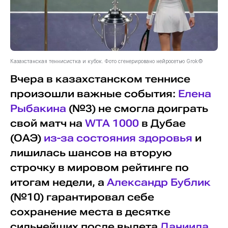
Казахстанская теннисистка и кубок. Фото сгенерировано нейросетью Grok©
Вчера в казахстанском теннисе
произошли важные события:
Елена
Рыбакина
(№3) не смогла доиграть
свой матч на
WTA 1000
в Дубае
(ОАЭ)
из-за состояния здоровья
и
лишилась шансов на вторую
строчку в мировом рейтинге по
итогам недели, а
Александр Бублик
(№10) гарантировал себе
сохранение места в десятке
сильнейших после вылета
Даниила