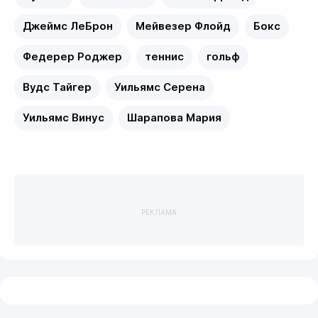
Джеймс ЛеБрон
Мейвезер Флойд
Бокс
Федерер Роджер
теннис
гольф
Вудс Тайгер
Уильямс Серена
Уильямс Винус
Шарапова Мария
РЕКЛАМА