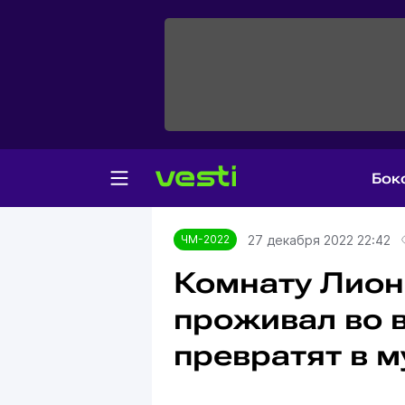
Бок
Главная
ЧМ-2022
27 декабря 2022 22:42
ЧМ-2022
Комнату Лион
проживал во 
превратят в м