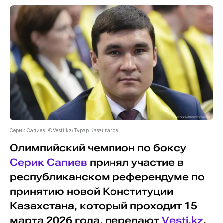
Серик Сапиев. ©Vesti.kz/Турар Казангапов
Олимпийский чемпион по боксу
Серик Сапиев
принял участие в
республиканском референдуме по
принятию новой Конституции
Казахстана, который проходит 15
марта 2026 года, передают
Vesti.kz
.