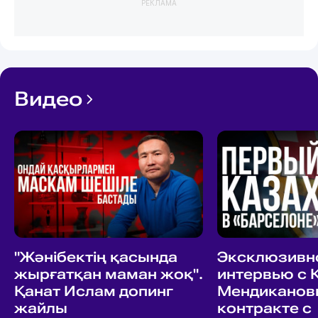
РЕКЛАМА
Видео
"Жәнібектің қасында
Эксклюзивн
жырғатқан маман жоқ".
интервью с
Қанат Ислам допинг
Мендиканов
жайлы
контракте с