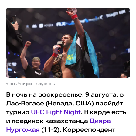
Vesti.kz/Мейірбек Тажкуранов©
В ночь на воскресенье, 9 августа, в
Лас-Вегасе (Невада, США) пройдёт
турнир
UFC Fight Night
. В карде есть
и поединок казахстанца
Дияра
Нургожая
(11-2). Корреспондент