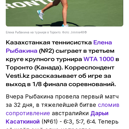
Елена Рыбакина на турнире в Торонто. Фото: Jimmie48©
Казахстанкая теннисистка
Елена
Рыбакина
(№2) сыграет в третьем
круге крупного турнира
WTA 1000
в
Торонто (Канада). Корреспондент
Vesti.kz рассказывает об игре за
выход в 1/8 финала соревнований.
Вчера Рыбакина провела первый матч
за 32 дня, в тяжелейшей битве
сломив
сопротивление
австралийки
Дарьи
Касаткиной
(№61) - 6:3, 5:7, 6:4. Теперь