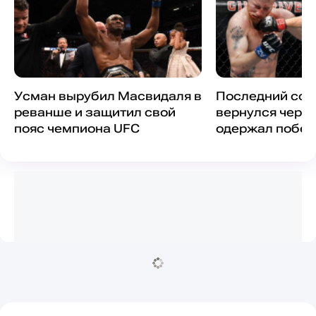
Усман вырубил Масвидаля в
Последний соп
реванше и защитил свой
вернулся через
пояс чемпиона UFC
одержал побед