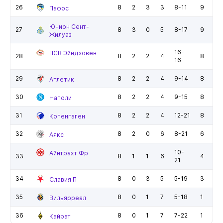
26
8
2
3
3
8-11
9
Пафос
Юнион Сент-
27
8
3
0
5
8-17
9
Жилуаз
16-
ПСВ Эйндховен
28
8
2
2
4
8
16
29
8
2
2
4
9-14
8
Атлетик
30
8
2
2
4
9-15
8
Наполи
31
8
2
2
4
12-21
8
Копенгаген
32
8
2
0
6
8-21
6
Аякс
10-
Айнтрахт Фр
33
8
1
1
6
4
21
34
8
0
3
5
5-19
3
Славия П
35
8
0
1
7
5-18
1
Вильярреал
36
8
0
1
7
7-22
1
Кайрат