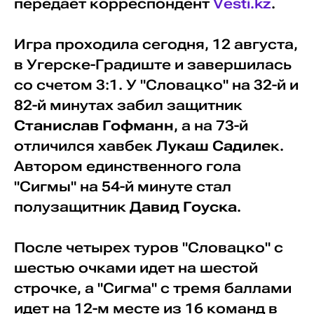
передает корреспондент
Vesti.kz
.
Игра проходила сегодня, 12 августа,
в Угерске-Градиште и завершилась
со счетом 3:1. У "Словацко" на 32-й и
82-й минутах забил защитник
Станислав Гофманн
, а на 73-й
отличился хавбек
Лукаш Садиле
к.
Автором единственного гола
"Сигмы" на 54-й минуте стал
полузащитник
Давид Гоуска
.
После четырех туров "Словацко" с
шестью очками идет на шестой
строчке, а "Сигма" с тремя баллами
идет на 12-м месте из 16 команд в