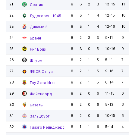
21
8
3
2
3
13-15
11
Селтик
22
8
3
1
4
12-15
10
Лудогорец-1945
23
8
3
1
4
12-16
10
Динамо З
24
8
2
3
3
9-11
9
Бранн
25
8
3
0
5
10-16
9
Янг Бойз
26
8
2
1
5
5-11
7
Штурм
27
8
2
1
5
9-16
7
ФКСБ Стяуа
28
8
2
1
5
6-14
7
Гоу Эхед Иглз
29
8
2
0
6
11-15
6
Фейеноорд
30
8
2
0
6
9-13
6
Базель
31
8
2
0
6
10-15
6
Зальцбург
32
8
1
1
6
5-14
4
Глазго Рейнджерс