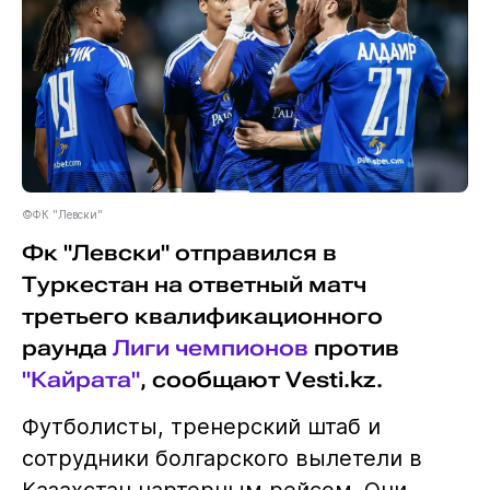
©ФК "Левски"
Фк "Левски" отправился в
Туркестан на ответный матч
третьего квалификационного
раунда
Лиги чемпионов
против
"Кайрата"
, сообщают Vesti.kz.
Футболисты, тренерский штаб и
сотрудники болгарского вылетели в
Казахстан чартерным рейсом. Они