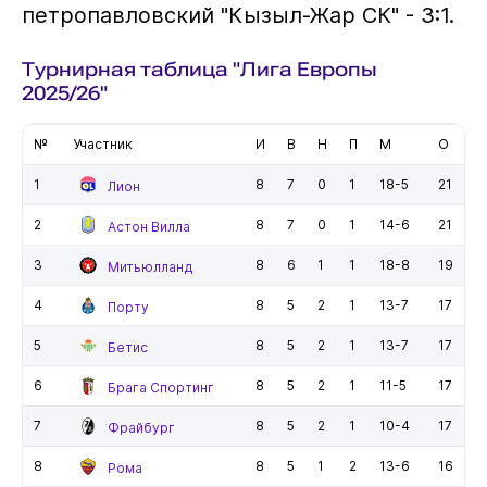
петропавловский "Кызыл-Жар СК" - 3:1.
Турнирная таблица "Лига Европы
2025/26"
№
Участник
И
В
Н
П
М
О
1
8
7
0
1
18-5
21
Лион
2
8
7
0
1
14-6
21
Астон Вилла
3
8
6
1
1
18-8
19
Митьюлланд
4
8
5
2
1
13-7
17
Порту
5
8
5
2
1
13-7
17
Бетис
6
8
5
2
1
11-5
17
Брага Спортинг
7
8
5
2
1
10-4
17
Фрайбург
8
8
5
1
2
13-6
16
Рома