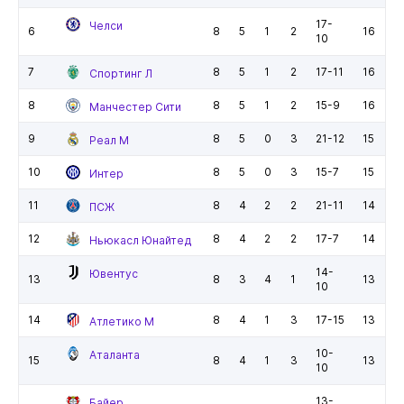
17-
Челси
6
8
5
1
2
16
10
7
8
5
1
2
17-11
16
Спортинг Л
8
8
5
1
2
15-9
16
Манчестер Сити
9
8
5
0
3
21-12
15
Реал М
10
8
5
0
3
15-7
15
Интер
11
8
4
2
2
21-11
14
ПСЖ
12
8
4
2
2
17-7
14
Ньюкасл Юнайтед
14-
Ювентус
13
8
3
4
1
13
10
14
8
4
1
3
17-15
13
Атлетико М
10-
Аталанта
15
8
4
1
3
13
10
13-
Байер