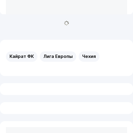
Кайрат ФК
Лига Европы
Чехия