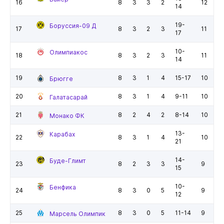
16
8
3
3
2
12
14
19-
Боруссия-09 Д
17
8
3
2
3
11
17
10-
Олимпиакос
18
8
3
2
3
11
14
19
8
3
1
4
15-17
10
Брюгге
20
8
3
1
4
9-11
10
Галатасарай
21
8
2
4
2
8-14
10
Монако ФК
13-
Карабах
22
8
3
1
4
10
21
14-
Буде-Глимт
23
8
2
3
3
9
15
10-
Бенфика
24
8
3
0
5
9
12
25
8
3
0
5
11-14
9
Марсель Олимпик