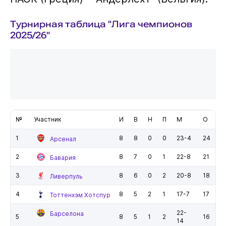
Турнирная таблица "Лига чемпионов
2025/26"
№
Участник
И
В
Н
П
М
О
1
8
8
0
0
23-4
24
Арсенал
2
8
7
0
1
22-8
21
Бавария
3
8
6
0
2
20-8
18
Ливерпуль
4
8
5
2
1
17-7
17
Тоттенхэм Хотспур
22-
Барселона
5
8
5
1
2
16
14