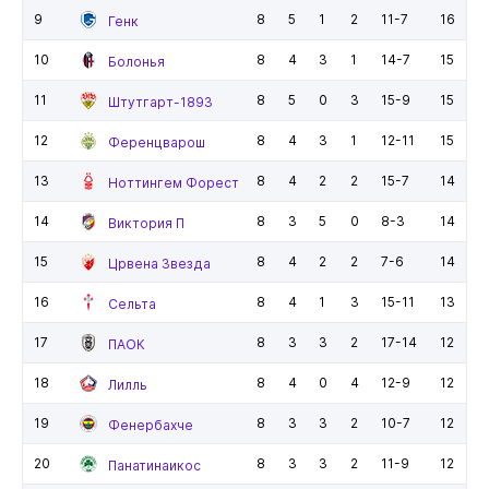
9
8
5
1
2
11-7
16
Генк
10
8
4
3
1
14-7
15
Болонья
11
8
5
0
3
15-9
15
Штутгарт-1893
12
8
4
3
1
12-11
15
Ференцварош
13
8
4
2
2
15-7
14
Ноттингем Форест
14
8
3
5
0
8-3
14
Виктория П
15
8
4
2
2
7-6
14
Црвена Звезда
16
8
4
1
3
15-11
13
Сельта
17
8
3
3
2
17-14
12
ПАОК
18
8
4
0
4
12-9
12
Лилль
19
8
3
3
2
10-7
12
Фенербахче
20
8
3
3
2
11-9
12
Панатинаикос