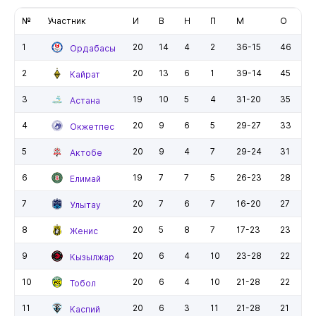
№
Участник
И
В
Н
П
М
О
1
20
14
4
2
36-15
46
Ордабасы
2
20
13
6
1
39-14
45
Кайрат
3
19
10
5
4
31-20
35
Астана
4
20
9
6
5
29-27
33
Окжетпес
5
20
9
4
7
29-24
31
Актобе
6
19
7
7
5
26-23
28
Елимай
7
20
7
6
7
16-20
27
Улытау
8
20
5
8
7
17-23
23
Женис
9
20
6
4
10
23-28
22
Кызылжар
10
20
6
4
10
21-28
22
Тобол
11
20
6
3
11
21-28
21
Каспий