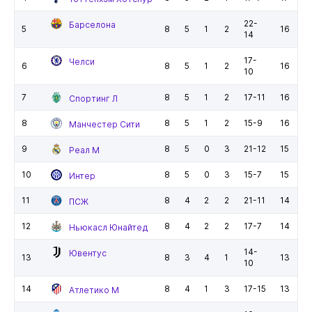
22-
Барселона
5
8
5
1
2
16
14
17-
Челси
6
8
5
1
2
16
10
7
8
5
1
2
17-11
16
Спортинг Л
8
8
5
1
2
15-9
16
Манчестер Сити
9
8
5
0
3
21-12
15
Реал М
10
8
5
0
3
15-7
15
Интер
11
8
4
2
2
21-11
14
ПСЖ
12
8
4
2
2
17-7
14
Ньюкасл Юнайтед
14-
Ювентус
13
8
3
4
1
13
10
14
8
4
1
3
17-15
13
Атлетико М