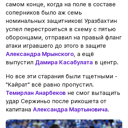
самом конце, когда на поле в составе
соперников было аж семь
номинальных защитников! Уразбахтин
успел перестроиться в схему с пятью
оборонцами, отправил на правый фланг
атаки игравшего до этого в защите
Александра Мрынского
, а ещё
выпустил
Дамира Касабулата
в центр.
Но все эти старания были тщетными -
"Кайрат" всё равно пропустил.
Темирлан Анарбеков
не смог вытащить
удар Сержиньо после рикошета от
капитана
Александра Мартыновича
.