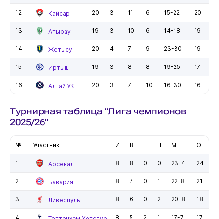
12
20
3
11
6
15-22
20
Кайсар
13
19
3
10
6
14-18
19
Атырау
14
20
4
7
9
23-30
19
Жетысу
15
19
3
8
8
19-25
17
Иртыш
16
20
3
7
10
16-30
16
Алтай УК
Турнирная таблица "Лига чемпионов
2025/26"
№
Участник
И
В
Н
П
М
О
1
8
8
0
0
23-4
24
Арсенал
2
8
7
0
1
22-8
21
Бавария
3
8
6
0
2
20-8
18
Ливерпуль
4
8
5
2
1
17-7
17
Тоттенхэм Хотспур