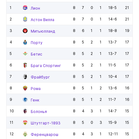
1
8
7
0
1
18-5
21
Лион
2
8
7
0
1
14-6
21
Астон Вилла
3
8
6
1
1
18-8
19
Митьюлланд
4
8
5
2
1
13-7
17
Порту
5
8
5
2
1
13-7
17
Бетис
6
8
5
2
1
11-5
17
Брага Спортинг
7
8
5
2
1
10-4
17
Фрайбург
8
8
5
1
2
13-6
16
Рома
9
8
5
1
2
11-7
16
Генк
10
8
4
3
1
14-7
15
Болонья
11
8
5
0
3
15-9
15
Штутгарт-1893
12
8
4
3
1
12-11
15
Ференцварош