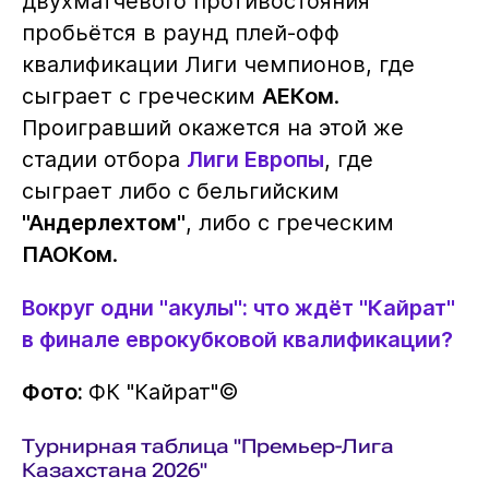
двухматчевого противостояния
пробьётся в раунд плей-офф
квалификации Лиги чемпионов, где
сыграет с греческим
АЕКом
.
Проигравший окажется на этой же
стадии отбора
Лиги Европы
, где
сыграет либо с бельгийским
"Андерлехтом"
, либо с греческим
ПАОКом
.
Вокруг одни "акулы": что ждёт "Кайрат"
в финале еврокубковой квалификации?
Фото:
ФК "Кайрат"©️
Турнирная таблица "Премьер-Лига
Казахстана 2026"