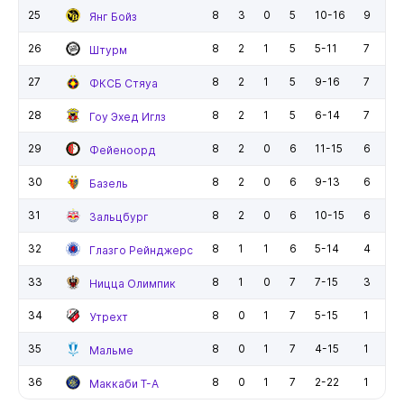
25
8
3
0
5
10-16
9
Янг Бойз
26
8
2
1
5
5-11
7
Штурм
27
8
2
1
5
9-16
7
ФКСБ Стяуа
28
8
2
1
5
6-14
7
Гоу Эхед Иглз
29
8
2
0
6
11-15
6
Фейеноорд
30
8
2
0
6
9-13
6
Базель
31
8
2
0
6
10-15
6
Зальцбург
32
8
1
1
6
5-14
4
Глазго Рейнджерс
33
8
1
0
7
7-15
3
Ницца Олимпик
34
8
0
1
7
5-15
1
Утрехт
35
8
0
1
7
4-15
1
Мальме
36
8
0
1
7
2-22
1
Маккаби Т-А