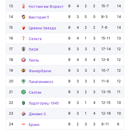
13
8
4
2
2
15-7
14
Ноттингем Форест
14
8
3
5
0
8-3
14
Виктория П
15
8
4
2
2
7-6
14
Црвена Звезда
16
8
4
1
3
15-11
13
Сельта
17
8
3
3
2
17-14
12
ПАОК
18
8
4
0
4
12-9
12
Лилль
19
8
3
3
2
10-7
12
Фенербахче
20
8
3
3
2
11-9
12
Панатинаикос
21
8
3
2
3
13-15
11
Селтик
22
8
3
1
4
12-15
10
Лудогорец-1945
23
8
3
1
4
12-16
10
Динамо З
24
8
2
3
3
9-11
9
Бранн