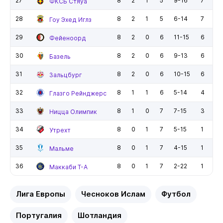
27
8
2
1
5
9-16
7
ФКСБ Стяуа
28
8
2
1
5
6-14
7
Гоу Эхед Иглз
29
8
2
0
6
11-15
6
Фейеноорд
30
8
2
0
6
9-13
6
Базель
31
8
2
0
6
10-15
6
Зальцбург
32
8
1
1
6
5-14
4
Глазго Рейнджерс
33
8
1
0
7
7-15
3
Ницца Олимпик
34
8
0
1
7
5-15
1
Утрехт
35
8
0
1
7
4-15
1
Мальме
36
8
0
1
7
2-22
1
Маккаби Т-А
Лига Европы
Чесноков Ислам
Футбол
Португалия
Шотландия