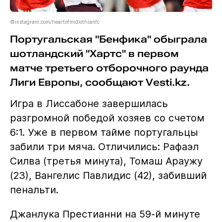
©instagram.com/heartofmidlothianfc
Португальская "Бенфика" обыграла
шотландский "Хартс" в первом
матче третьего отборочного раунда
Лиги Европы, сообщают Vesti.kz.
Игра в Лиссабоне завершилась
разгромной победой хозяев со счетом
6:1. Уже в первом тайме португальцы
забили три мяча. Отличились: Рафаэл
Силва (третья минута), Томаш Араужу
(23), Вангелис Павлидис (42), забивший
пенальти.
Джанлука Престианни на 59-й минуте