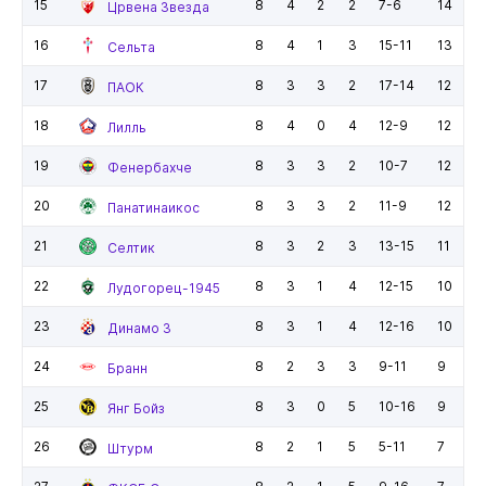
15
8
4
2
2
7-6
14
Црвена Звезда
16
8
4
1
3
15-11
13
Сельта
17
8
3
3
2
17-14
12
ПАОК
18
8
4
0
4
12-9
12
Лилль
19
8
3
3
2
10-7
12
Фенербахче
20
8
3
3
2
11-9
12
Панатинаикос
21
8
3
2
3
13-15
11
Селтик
22
8
3
1
4
12-15
10
Лудогорец-1945
23
8
3
1
4
12-16
10
Динамо З
24
8
2
3
3
9-11
9
Бранн
25
8
3
0
5
10-16
9
Янг Бойз
26
8
2
1
5
5-11
7
Штурм