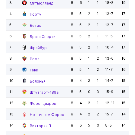
3
8
6
1
1
18-8
19
Митьюлланд
4
8
5
2
1
13-7
17
Порту
5
8
5
2
1
13-7
17
Бетис
6
8
5
2
1
11-5
17
Брага Спортинг
7
8
5
2
1
10-4
17
Фрайбург
8
8
5
1
2
13-6
16
Рома
9
8
5
1
2
11-7
16
Генк
10
8
4
3
1
14-7
15
Болонья
11
8
5
0
3
15-9
15
Штутгарт-1893
12
8
4
3
1
12-11
15
Ференцварош
13
8
4
2
2
15-7
14
Ноттингем Форест
14
8
3
5
0
8-3
14
Виктория П