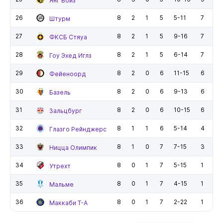
Янг Бойз
26
8
2
1
5
5-11
7
Штурм
27
8
2
1
5
9-16
7
ФКСБ Стяуа
28
8
2
1
5
6-14
7
Гоу Эхед Иглз
29
8
2
0
6
11-15
6
Фейеноорд
30
8
2
0
6
9-13
6
Базель
31
8
2
0
6
10-15
6
Зальцбург
32
8
1
1
6
5-14
4
Глазго Рейнджерс
33
8
1
0
7
7-15
3
Ницца Олимпик
34
8
0
1
7
5-15
1
Утрехт
35
8
0
1
7
4-15
1
Мальме
36
8
0
1
7
2-22
1
Маккаби Т-А