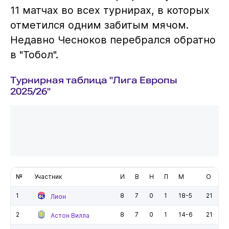
11 матчах во всех турнирах, в которых
отметился одним забитым мячом.
Недавно Чесноков перебрался обратно
в "Тобол".
Турнирная таблица "Лига Европы
2025/26"
№
Участник
И
В
Н
П
М
О
1
8
7
0
1
18-5
21
Лион
2
8
7
0
1
14-6
21
Астон Вилла