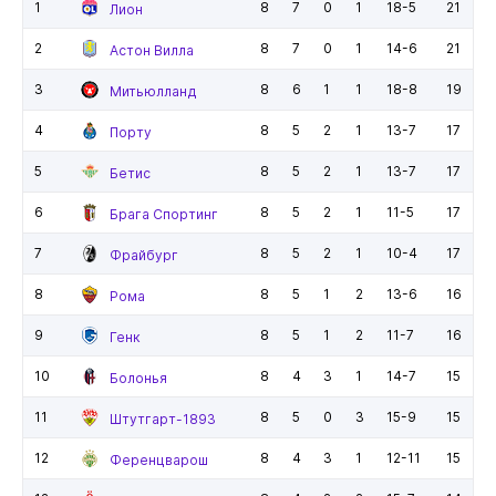
1
8
7
0
1
18-5
21
Лион
2
8
7
0
1
14-6
21
Астон Вилла
3
8
6
1
1
18-8
19
Митьюлланд
4
8
5
2
1
13-7
17
Порту
5
8
5
2
1
13-7
17
Бетис
6
8
5
2
1
11-5
17
Брага Спортинг
7
8
5
2
1
10-4
17
Фрайбург
8
8
5
1
2
13-6
16
Рома
9
8
5
1
2
11-7
16
Генк
10
8
4
3
1
14-7
15
Болонья
11
8
5
0
3
15-9
15
Штутгарт-1893
12
8
4
3
1
12-11
15
Ференцварош