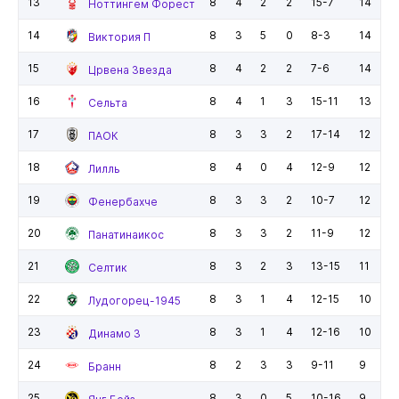
13
8
4
2
2
15-7
14
Ноттингем Форест
14
8
3
5
0
8-3
14
Виктория П
15
8
4
2
2
7-6
14
Црвена Звезда
16
8
4
1
3
15-11
13
Сельта
17
8
3
3
2
17-14
12
ПАОК
18
8
4
0
4
12-9
12
Лилль
19
8
3
3
2
10-7
12
Фенербахче
20
8
3
3
2
11-9
12
Панатинаикос
21
8
3
2
3
13-15
11
Селтик
22
8
3
1
4
12-15
10
Лудогорец-1945
23
8
3
1
4
12-16
10
Динамо З
24
8
2
3
3
9-11
9
Бранн
25
8
3
0
5
10-16
9