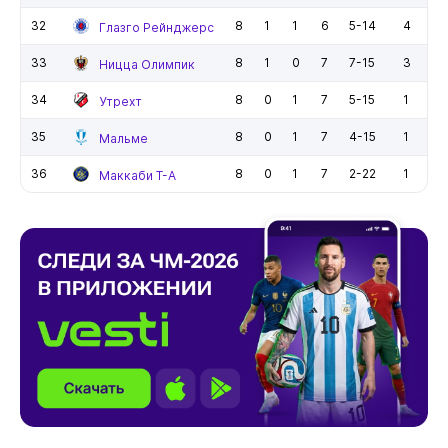
32
8
1
1
6
5-14
4
Глазго Рейнджерс
33
8
1
0
7
7-15
3
Ницца Олимпик
34
8
0
1
7
5-15
1
Утрехт
35
8
0
1
7
4-15
1
Мальме
36
8
0
1
7
2-22
1
Маккаби Т-А