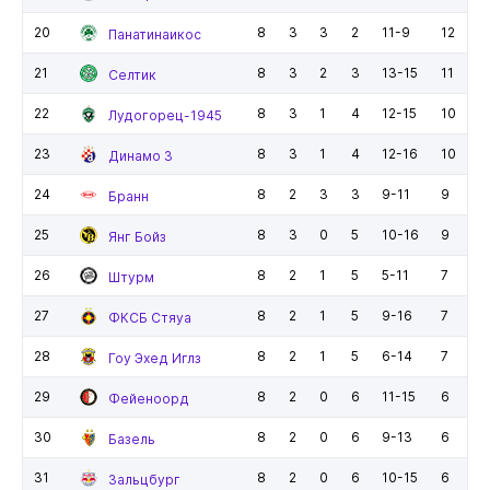
20
8
3
3
2
11-9
12
Панатинаикос
21
8
3
2
3
13-15
11
Селтик
22
8
3
1
4
12-15
10
Лудогорец-1945
23
8
3
1
4
12-16
10
Динамо З
24
8
2
3
3
9-11
9
Бранн
25
8
3
0
5
10-16
9
Янг Бойз
26
8
2
1
5
5-11
7
Штурм
27
8
2
1
5
9-16
7
ФКСБ Стяуа
28
8
2
1
5
6-14
7
Гоу Эхед Иглз
29
8
2
0
6
11-15
6
Фейеноорд
30
8
2
0
6
9-13
6
Базель
31
8
2
0
6
10-15
6
Зальцбург