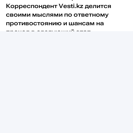
Корреспондент Vesti.kz делится
своими мыслями по ответному
противостоянию и шансам на
проход в следующий этап.
Встреча в Софии
завершилась
минимальной победой "Левски"
со
счётом 1:0. Причём единственный гол
полузащитник хозяев
Сержиньо
забил
только на 92-й минуте встречи.