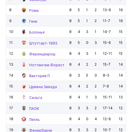
8
8
5
1
2
13-6
16
Рома
9
8
5
1
2
11-7
16
Генк
10
8
4
3
1
14-7
15
Болонья
11
8
5
0
3
15-9
15
Штутгарт-1893
12
8
4
3
1
12-11
15
Ференцварош
13
8
4
2
2
15-7
14
Ноттингем Форест
14
8
3
5
0
8-3
14
Виктория П
15
8
4
2
2
7-6
14
Црвена Звезда
16
8
4
1
3
15-11
13
Сельта
17
8
3
3
2
17-14
12
ПАОК
18
8
4
0
4
12-9
12
Лилль
19
8
3
3
2
10-7
12
Фенербахче