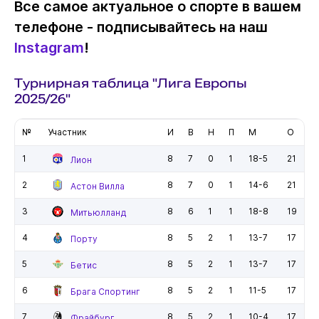
Все самое актуальное о спорте в вашем
телефоне - подписывайтесь на наш
Instagram
!
Турнирная таблица "Лига Европы
2025/26"
№
Участник
И
В
Н
П
М
О
1
8
7
0
1
18-5
21
Лион
2
8
7
0
1
14-6
21
Астон Вилла
3
8
6
1
1
18-8
19
Митьюлланд
4
8
5
2
1
13-7
17
Порту
5
8
5
2
1
13-7
17
Бетис
6
8
5
2
1
11-5
17
Брага Спортинг
7
8
5
2
1
10-4
17
Фрайбург