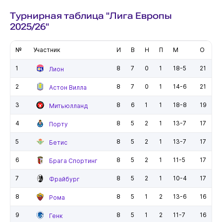
Турнирная таблица "Лига Европы
2025/26"
№
Участник
И
В
Н
П
М
О
1
8
7
0
1
18-5
21
Лион
2
8
7
0
1
14-6
21
Астон Вилла
3
8
6
1
1
18-8
19
Митьюлланд
4
8
5
2
1
13-7
17
Порту
5
8
5
2
1
13-7
17
Бетис
6
8
5
2
1
11-5
17
Брага Спортинг
7
8
5
2
1
10-4
17
Фрайбург
8
8
5
1
2
13-6
16
Рома
9
8
5
1
2
11-7
16
Генк