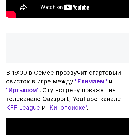
В 19:00 в Семее прозвучит стартовый
свисток в игре между
"Елимаем"
и
"Иртышом"
. Эту встречу покажут на
телеканале Qazsport, YouTube-канале
KFF League
и
"Кинопоиске"
.