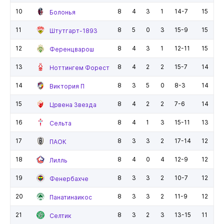
10
8
4
3
1
14-7
15
Болонья
11
8
5
0
3
15-9
15
Штутгарт-1893
12
8
4
3
1
12-11
15
Ференцварош
13
8
4
2
2
15-7
14
Ноттингем Форест
14
8
3
5
0
8-3
14
Виктория П
15
8
4
2
2
7-6
14
Црвена Звезда
16
8
4
1
3
15-11
13
Сельта
17
8
3
3
2
17-14
12
ПАОК
18
8
4
0
4
12-9
12
Лилль
19
8
3
3
2
10-7
12
Фенербахче
20
8
3
3
2
11-9
12
Панатинаикос
21
8
3
2
3
13-15
11
Селтик