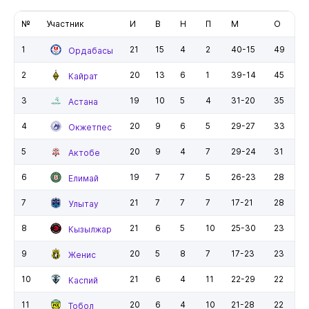
№
Участник
И
В
Н
П
М
О
1
21
15
4
2
40-15
49
Ордабасы
2
20
13
6
1
39-14
45
Кайрат
3
19
10
5
4
31-20
35
Астана
4
20
9
6
5
29-27
33
Окжетпес
5
20
9
4
7
29-24
31
Актобе
6
19
7
7
5
26-23
28
Елимай
7
21
7
7
7
17-21
28
Улытау
8
21
6
5
10
25-30
23
Кызылжар
9
20
5
8
7
17-23
23
Женис
10
21
6
4
11
22-29
22
Каспий
11
20
6
4
10
21-28
22
Тобол