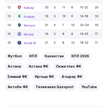
12
20
3
11
6
15-22
20
Кайсар
13
19
3
10
6
14-18
19
Атырау
14
21
4
7
10
23-34
19
Жетысу
15
19
3
8
8
19-25
17
Иртыш
16
21
3
8
10
18-32
17
Алтай УК
Футбол
КПЛ
Казахстан
КПЛ 2026
Астана
Астана ФК
Окжетпес ФК
Елимай ФК
Иртыш ФК
Атырау ФК
Актобе ФК
Телеканал Qazsport
YouTube