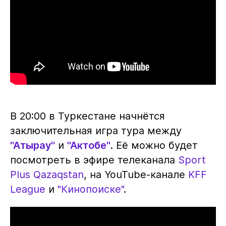
В 20:00 в Туркестане начнётся
заключительная игра тура между
"Атырау"
и
"Актобе"
. Её можно будет
посмотреть в эфире телеканала
Sport
Plus Qazaqstan
, на YouTube-канале
KFF
League
и
"Кинопоиске"
.