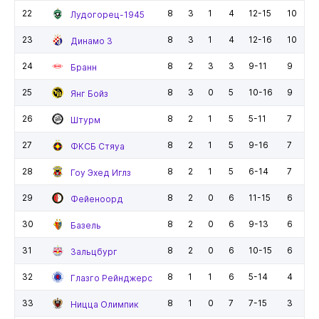
22
8
3
1
4
12-15
10
Лудогорец-1945
23
8
3
1
4
12-16
10
Динамо З
24
8
2
3
3
9-11
9
Бранн
25
8
3
0
5
10-16
9
Янг Бойз
26
8
2
1
5
5-11
7
Штурм
27
8
2
1
5
9-16
7
ФКСБ Стяуа
28
8
2
1
5
6-14
7
Гоу Эхед Иглз
29
8
2
0
6
11-15
6
Фейеноорд
30
8
2
0
6
9-13
6
Базель
31
8
2
0
6
10-15
6
Зальцбург
32
8
1
1
6
5-14
4
Глазго Рейнджерс
33
8
1
0
7
7-15
3
Ницца Олимпик