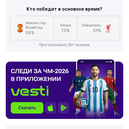
Кто победит в основное время?
Манчестер
Ничья
Ливерпуль
Юнайтед
13%
31%
56%
Проголосовало 257 человек