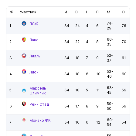
№
Участник
И
В
Н
П
М
О
74-
ПСЖ
1
34
24
4
6
76
29
66-
Ланс
2
34
22
4
8
70
35
52-
Лилль
3
34
18
7
9
61
37
53-
Лион
4
34
18
6
10
60
40
63-
Марсель
5
34
18
5
11
59
45
Олимпик
59-
Ренн Стад
6
34
17
8
9
59
50
60-
Монако ФК
7
34
16
6
12
54
54
58-