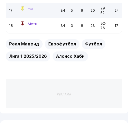
29-
Нант
17
34
5
9
20
24
52
32-
Метц
18
34
3
8
23
17
76
Реал Мадрид
Еврофутбол
Футбол
Лига 1 2025/2026
Алонсо Хаби
РЕКЛАМА