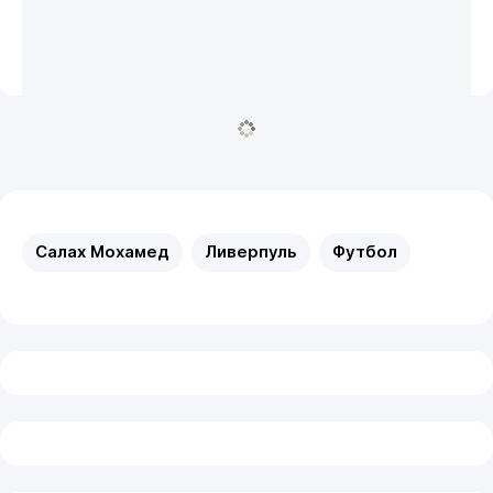
Салах Мохамед
Ливерпуль
Футбол