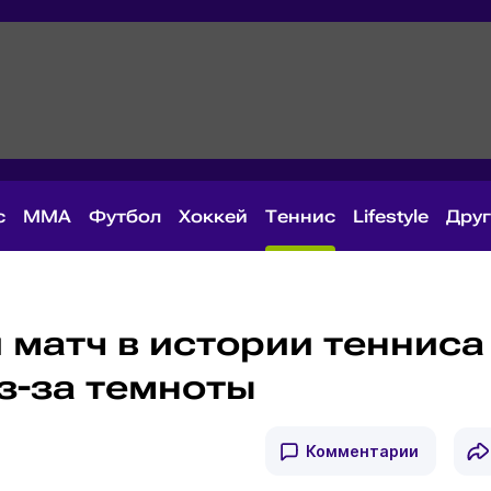
с
MMA
Футбол
Хоккей
Теннис
Lifestyle
Дру
 матч в истории тенниса
з-за темноты
Комментарии