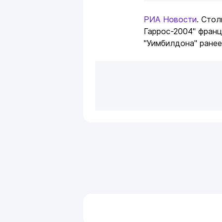
РИА Новости
. Сто
Гаррос-2004" фран
"Уимбилдона" ранее