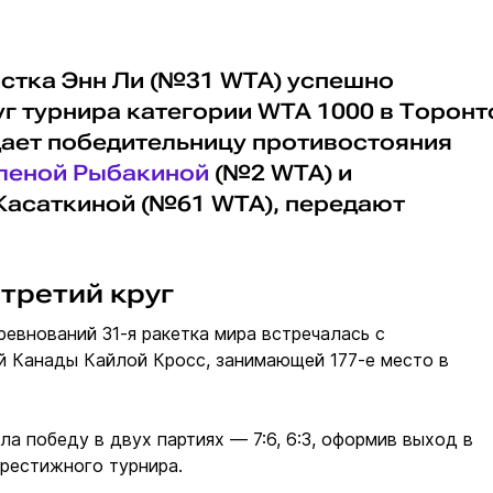
стка Энн Ли (№31 WTA) успешно
г турнира категории WTA 1000 в Торонт
дает победительницу противостояния
леной Рыбакиной
(№2 WTA) и
Касаткиной (№61 WTA), передают
третий круг
ревнований 31-я ракетка мира встречалась с
й Канады Кайлой Кросс, занимающей 177-е место в
а победу в двух партиях — 7:6, 6:3, оформив выход в
рестижного турнира.