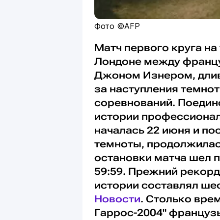
Фото ©AFP
Матч первого круга на
Лондоне между франц
Джоном Изнером, длив
за наступления темно
соревнований. Поедин
истории профессиональ
началась 22 июня и по
темноты, продолжилас
остановки матча шел п
59:59. Прежний рекор
истории составлял ше
Новости
. Столько вре
Гаррос-2004" француз