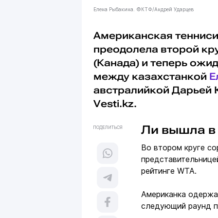
Елена Рыбакина. ©КТФ/Андрей Ударцев
Американская тенниси
преодолела второй кру
(Канада) и теперь ожи
между казахстанкой
Е
австралийкой Дарьей 
Vesti.kz.
Ли вышла в 
ПОДЕЛИТЬСЯ
Во втором круге со
представительнице
рейтинге WTA.
Американка одержал
следующий раунд п