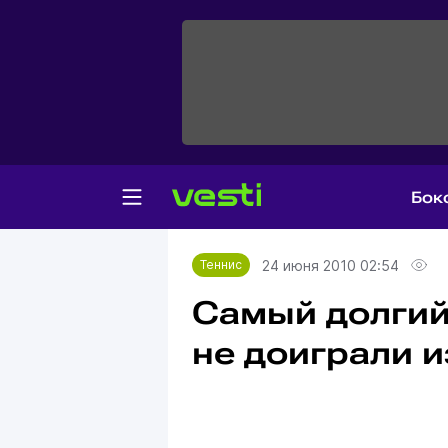
Бок
Главная
Теннис
24 июня 2010 02:54
Теннис
Самый долгий
не доиграли и