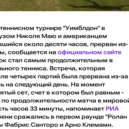
 теннисном турнире "Уимблдон" в
узом Николя Маю и американцем
шийся около десяти часов, прерван из-
ты, сообщается на
официальном сайте
ок стал самым продолжительным в
ного тенниса. Встреча, которая
сле четырех партий была прервана из-за
ь на следующий день. На момент
ятый сет, счет в котором был равным -
д по продолжительности матча в мирово
сть часов 33 минуты, напоминает
РИА
мени сражались в первом раунде "Ролан
ы Фабрис Санторо и Арно Клемамн.