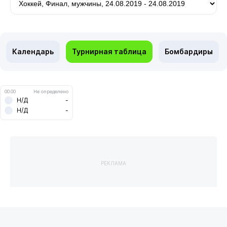
Календарь
Турнирная таблица
Бомбардиры
00.00
Не определено
Н/Д
-
Н/Д
-
РЕКЛАМА