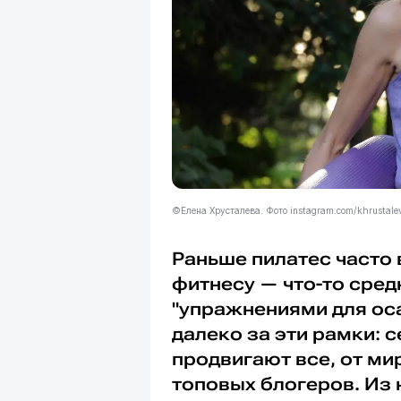
©Елена Хрусталева. Фото instagram.com/khrustalev
Раньше пилатес часто
фитнесу — что-то сре
"упражнениями для оса
далеко за эти рамки: 
продвигают все, от м
топовых блогеров. Из 