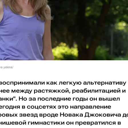
a.yelena/
 воспринимали как легкую альтернативу
днее между растяжкой, реабилитацией и
нки". Но за последние годы он вышел
сегодня в соцсетях это направление
ировых звезд вроде Новака Джоковича д
нишевой гимнастики он превратился в