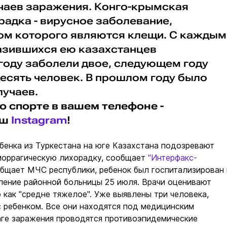
чаев заражения. Конго-крымская
адка - вирусное заболевание,
м которого являются клещи. С каждым
азившихся ею казахстанцев
 году заболели двое, следующем году
 десять человек. В прошлом году было
лучаев.
о спорте в вашем телефоне -
аш
Instagram
!
бенка из Туркестана на юге Казахстана подозревают
моррагическую лихорадку, сообщает
"Интерфакс-
общает МЧС республики, ребенок был госпитализирован 
ление районной больницы 25 июля. Врачи оценивают
 как "средне тяжелое". Уже выявлены три человека,
 ребенком. Все они находятся под медицинским
аге заражения проводятся противоэпидемические