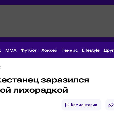
с
MMA
Футбол
Хоккей
Теннис
Lifestyle
Дру
кестанец заразился
ой лихорадкой
Комментарии