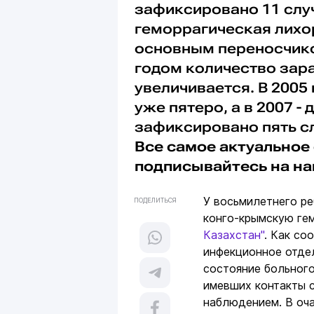
зафиксировано 11 слу
геморрагическая лихор
основным переносчико
годом количество зар
увеличивается. В 2005
уже пятеро, а в 2007 -
зафиксировано пять с
Все самое актуальное 
подписывайтесь на н
У восьмилетнего ре
ПОДЕЛИТЬСЯ
конго-крымскую ге
Казахстан"
. Как со
инфекционное отде
состояние больного
имевших контакты с
наблюдением. В оч