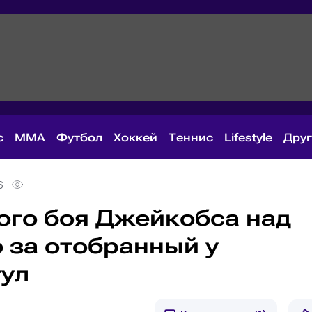
с
MMA
Футбол
Хоккей
Теннис
Lifestyle
Дру
6
ого боя Джейкобса над
 за отобранный у
тул