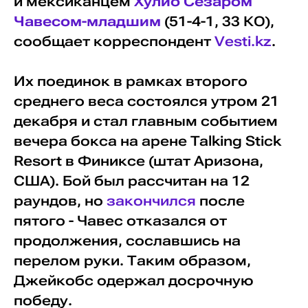
и мексиканцем
Хулио Сезаром
Чавесом-младшим
(51-4-1, 33 КО),
сообщает корреспондент
Vesti.kz
.
Их поединок в рамках второго
среднего веса состоялся утром 21
декабря и стал главным событием
вечера бокса на арене Talking Stick
Resort в Финиксе (штат Аризона,
США). Бой был рассчитан на 12
раундов, но
закончился
после
пятого - Чавес отказался от
продолжения, сославшись на
перелом руки. Таким образом,
Джейкобс одержал досрочную
победу.