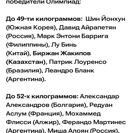
победители Олимпиад:
До 49-ти килограммов:
Шин Йонхун
(Южная Корея), Давид Айрапетян
(Россия), Марк Энтони Баррига
(Филиппины), Лу Бинь
(Китай),
Биржан Жакипов
(Казахстан)
, Патрик Лоуренсо
(Бразилия), Леандро Бланк
(Аргентина).
До 52-х килограммов:
Александар
Александров (Болгария), Редуан
Аслум (Франция), Мохаммед
Флисси (Алжир), Ферандо Мартинес
(Аргентина), Миша Алоян (Россия),