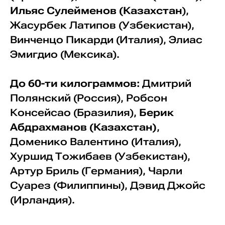
Ильяс Сулейменов (Казахстан
),
Жасурбек Латипов (Узбекистан),
Винченцо Пикарди (Италия), Элиас
Эмигдио (Мексика).
До 60-ти килограммов:
Дмитрий
Полянский (Россия), Робсон
Консейсао (Бразилия),
Берик
Абдрахманов (Казахстан)
,
Доменико Валентино (Италия),
Хуршид Тожибаев (Узбекистан),
Артур Бриль (Германия), Чарли
Суарез (Филиппины), Дэвид Джойс
(Ирландия).