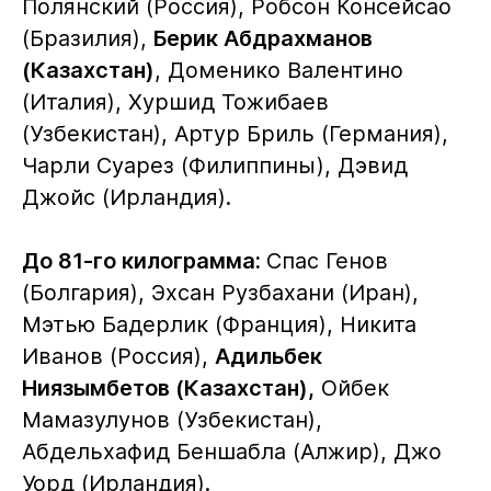
Полянский (Россия), Робсон Консейсао
(Бразилия),
Берик Абдрахманов
(Казахстан)
, Доменико Валентино
(Италия), Хуршид Тожибаев
(Узбекистан), Артур Бриль (Германия),
Чарли Суарез (Филиппины), Дэвид
Джойс (Ирландия).
До 81-го килограмма:
Спас Генов
(Болгария), Эхсан Рузбахани (Иран),
Мэтью Бадерлик (Франция), Никита
Иванов (Россия),
Адильбек
Ниязымбетов (Казахстан),
Ойбек
Мамазулунов (Узбекистан),
Абдельхафид Беншабла (Алжир), Джо
Уорд (Ирландия).