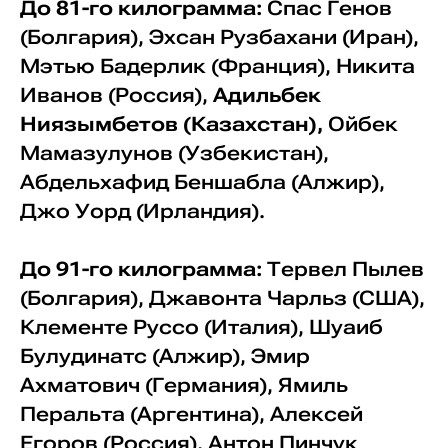
До 81-го килограмма:
Спас Генов
(Болгария), Эхсан Рузбахани (Иран),
Мэтью Бадерлик (Франция), Никита
Иванов (Россия),
Адильбек
Ниязымбетов (Казахстан),
Ойбек
Мамазулунов (Узбекистан),
Абдельхафид Беншабла (Алжир),
Джо Уорд (Ирландия).
До 91-го килограмма:
Тервел Пылев
(Болгария), Джавонта Чарльз (США),
Клементе Руссо (Италия), Шуаиб
Булудинатс (Алжир), Эмир
Ахматович (Германия), Ямиль
Перальта (Аргентина), Алексей
Егоров (Россия), Антон Пинчук