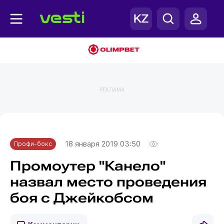
РЕКЛАМА
Главная
Профи-бокс
18 января 2019 03:50
Профи-бокс
Промоутер "Канело"
назвал место проведения
боя с Джейкобсом