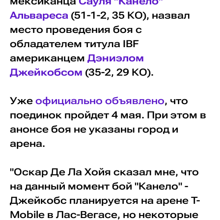
мексиканца
Сауля "Канело"
Альвареса
(51-1-2, 35 КО), назвал
место проведения боя с
обладателем титула IBF
американцем
Дэниэлом
Джейкобсом
(35-2, 29 КО).
Уже
официально объявлено
, что
поединок пройдет 4 мая. При этом в
анонсе боя не указаны город и
арена.
"Оскар Де Ла Хойя сказал мне, что
на данный момент бой "Канело" -
Джейкобс планируется на арене T-
Mobile в Лас-Вегасе, но некоторые