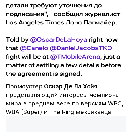
детали требуют уточнения до
подписания", - сообщил журналист
Los Angeles Times Лэнс Пагмайер.
Told by
@OscarDeLaHoya
right now
that
@Canelo
@DanielJacobsTKO
fight will be at
@TMobileArena
, just a
matter of settling a few details before
the agreement is signed.
Промоуотер
Оскар Де Ла Хойя
,
представляющий интересы чемпиона
мира в среднем весе по версиям WBC,
WBA (Super) и The Ring мексиканца