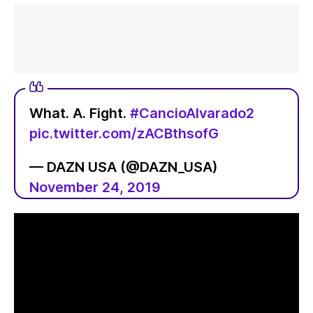
What. A. Fight.
#CancioAlvarado2
pic.twitter.com/zACBthsofG
— DAZN USA (@DAZN_USA)
November 24, 2019