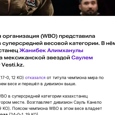
 организация (WBO) представила
 суперсредней весовой категории. В нё
станец
Жанибек Алимханулы
а мексиканской звездой
Саулем
Vesti.kz.
17-0, 12 KO)
отказался
от титула чемпиона мира по
ем весе и перешёл в дивизион выше.
WBO в суперсредней категории казахстанец
тором месте. Возглавляет дивизион Сауль Канело
39 KO). Поясом чемпиона WBO в этом весе владеет
раз
(24-0-1, 19 КО).