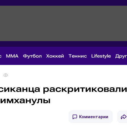
с
MMA
Футбол
Хоккей
Теннис
Lifestyle
Дру
сиканца раскритиковал
Алимханулы
Комментарии