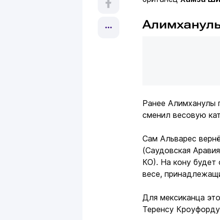
Алимханулы
Ранее Алимханулы г
сменил весовую ка
Сам Альварес вернё
(Саудовская Аравия
КО). На кону будет
весе, принадлежащ
Для мексиканца это
Теренсу Кроуфорду (