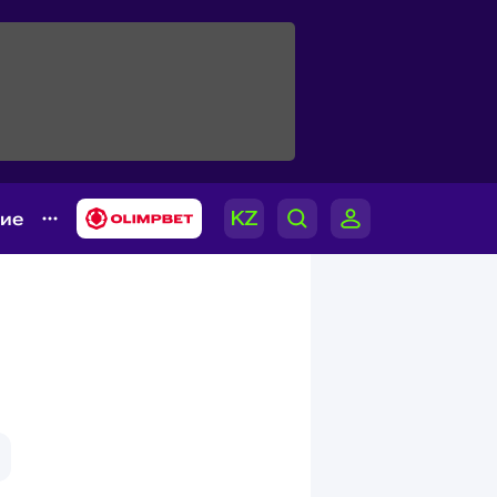
гие
и