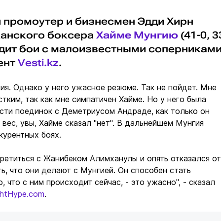
 промоутер и бизнесмен Эдди Хирн
канского боксера
Хайме Мунгию
(41-0, 3
водит бои с малоизвестными соперниками
ент
Vesti.kz
.
ия. Однако у него ужасное резюме. Так не пойдет. Мне
стким, так как мне симпатичен Хайме. Но у него была
сти поединок с Деметриусом Андраде, как только он
 вес, увы, Хайме сказал "нет". В дальнейшем Мунгия
курентных боях.
ретиться с Жанибеком Алимханулы и опять отказался от
ть, что они делают с Мунгией. Он способен стать
, что с ним происходит сейчас, - это ужасно", - сказал
ghtHype.com
.