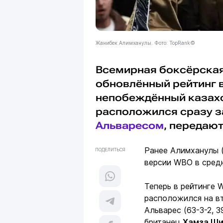
Жанибек Алимханулы. Фото: TopRank©
Всемирная боксёрская
обновлённый рейтинг в
непобеждённый казах
расположился сразу з
Альваресом
, передают 
Ранее Алимханулы (
ПОДЕЛИТЬСЯ
версии WBO в средн
Теперь в рейтинге 
расположился на в
Альварес (63-3-2, 
британец
Хамза Ши