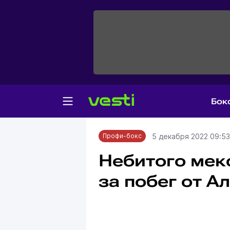
Бок
Главная
Профи-бокс
5 декабря 2022 09:53
Профи-бокс
Небитого мек
за побег от 