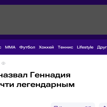
с
MMA
Футбол
Хоккей
Теннис
Lifestyle
Дру
назвал Геннадия
очти легендарным