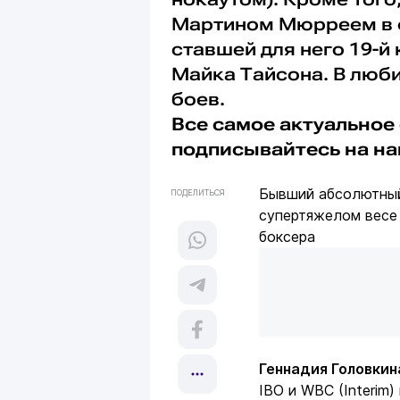
Мартином Мюрреем в ф
ставшей для него 19-й
Майка Тайсона. В люб
боев.
Все самое актуальное 
подписывайтесь на н
Бывший абсолютный
ПОДЕЛИТЬСЯ
супертяжелом вес
боксера
Геннадия Головкин
IBO и WBC (Interim)