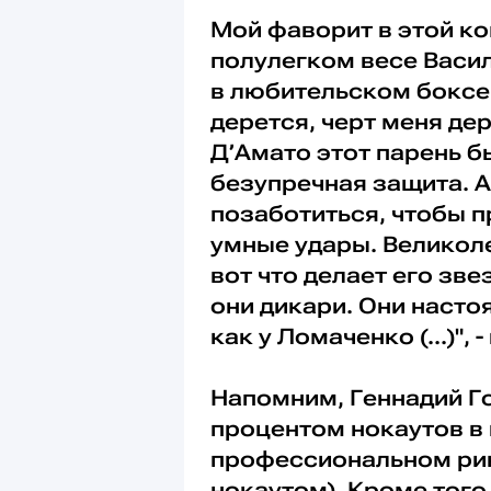
Мой фаворит в этой ко
полулегком весе Васил
в любительском боксе 
дерется, черт меня де
Д’Амато этот парень б
безупречная защита. А 
позаботиться, чтобы пр
умные удары. Великоле
вот что делает его зве
они дикари. Они насто
как у Ломаченко (...)"
Напомним, Геннадий 
процентом нокаутов в 
профессиональном ринг
нокаутом). Кроме того