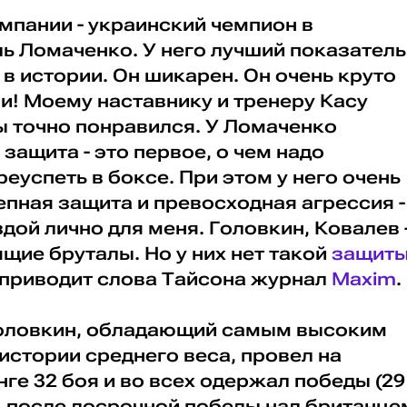
мпании - украинский чемпион в
ь Ломаченко. У него лучший показатель
в истории. Он шикарен. Он очень круто
ри! Моему наставнику и тренеру Касу
ы точно понравился. У Ломаченко
защита - это первое, о чем надо
еуспеть в боксе. При этом у него очень
пная защита и превосходная агрессия -
здой лично для меня. Головкин, Ковалев 
ящие бруталы. Но у них нет такой
защит
, - приводит слова Тайсона журнал
Maxim
.
Головкин, обладающий самым высоким
истории среднего веса, провел на
е 32 боя и во всех одержал победы (29
, после досрочной победы над британце