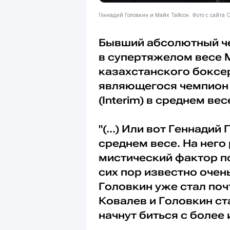
Геннадий Головкин и Майк Тайсон. Фото с сайта С
Бывший абсолютный ч
в супертяжелом весе
казахстанского бокс
являющегося чемпион м
(Interim) в среднем вес
"(...) Или вот Геннади
среднем весе. На него
мистический фактор пс
сих пор известно очен
Головкин уже стал по
Ковалев и Головкин ст
начнут биться с более