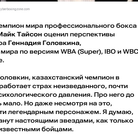
yberboxingzone.com
емпион мира профессионального бокса
Майк Тайсон
оценил перспективы
ера
Геннадия Головкина
,
ира по версиям WBA (Super), IBO и WB
е.
й Головкин, казахстанский чемпион в
 работает страх неизведанного, почти
ихологического давления. Про него до
ь мало. Но даже несмотря на это,
чти легендарным персонажем. Я думаю,
анут настоящими звездами, как только
 известными бойцами.