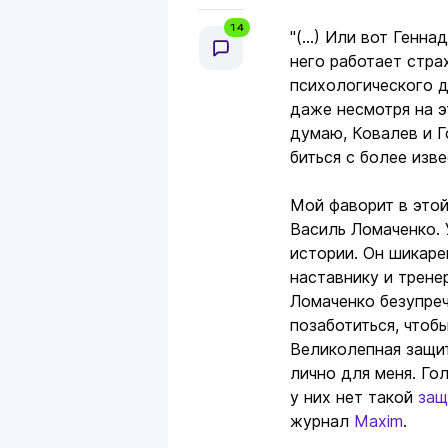
14
"(...) Или вот Генн
него работает стра
психологического д
даже несмотря на э
думаю, Ковалев и Г
биться с более изв
Мой фаворит в этой
Василь Ломаченко. 
истории. Он шикаре
наставнику и трене
Ломаченко безупреч
позаботиться, чтобы
Великолепная защит
лично для меня. Го
у них нет такой
защ
журнал
Maxim
.