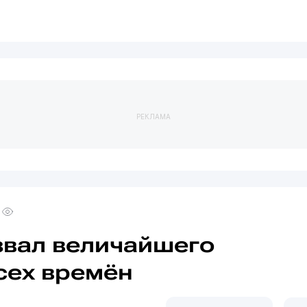
РЕКЛАМА
вал величайшего
сех времён