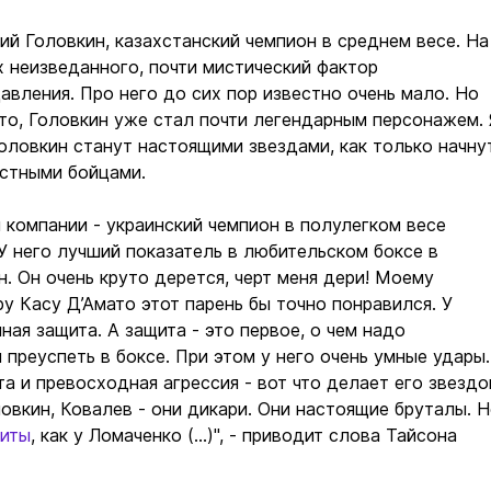
адий Головкин, казахстанский чемпион в среднем весе. На
х неизведанного, почти мистический фактор
авления. Про него до сих пор известно очень мало. Но
то, Головкин уже стал почти легендарным персонажем.
оловкин станут настоящими звездами, как только начну
естными бойцами.
 компании - украинский чемпион в полулегком весе
У него лучший показатель в любительском боксе в
н. Он очень круто дерется, черт меня дери! Моему
ру Касу Д’Амато этот парень бы точно понравился. У
ная защита. А защита - это первое, о чем надо
 преуспеть в боксе. При этом у него очень умные удары.
а и превосходная агрессия - вот что делает его звездо
ловкин, Ковалев - они дикари. Они настоящие бруталы. 
иты
, как у Ломаченко (...)", - приводит слова Тайсона