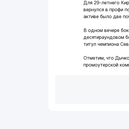
Для 29-летнего Кир
вернулся в профи п
активе было две по
В одном вечере бок
десятираундовом 
титул чемпиона Се
Отметим, что Дычко
промоутерской комп