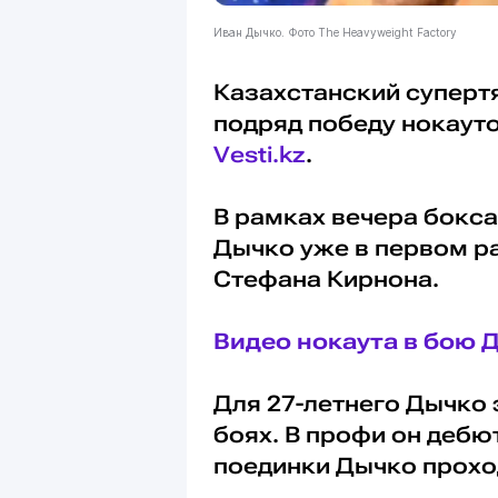
Иван Дычко. Фото The Heavyweight Factory
Казахстанский супер
подряд победу нокаут
Vesti.kz
.
В рамках вечера бокса
Дычко уже в первом р
Стефана Кирнона.
Видео нокаута в бою 
Для 27-летнего Дычко 
боях. В профи он дебю
поединки Дычко прохо