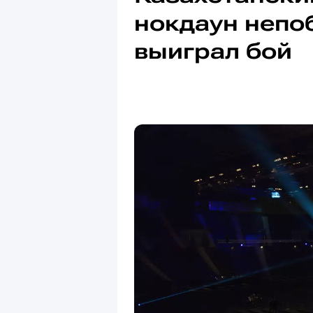
нокдаун непо
выиграл бой