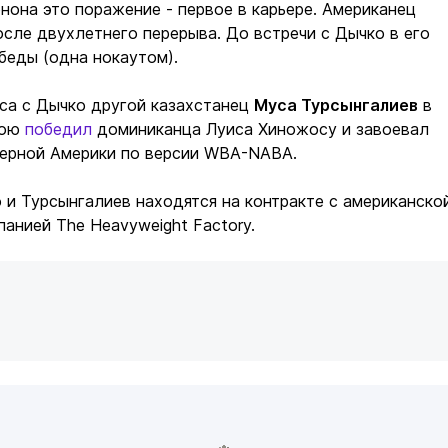
нона это поражение - первое в карьере. Американец
осле двухлетнего перерыва. До встречи с Дычко в его
беды (одна нокаутом).
са с Дычко другой казахстанец
Муса Турсынгалиев
в
бою
победил
доминиканца Луиса Хиножосу и завоевал
верной Америки по версии WBA-NABA.
 и Турсынгалиев находятся на контракте с американско
анией The Heavyweight Factory.