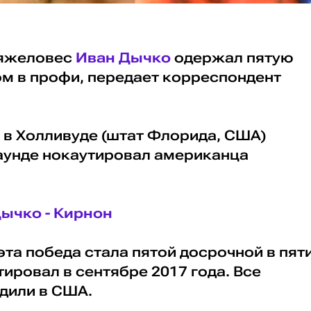
тяжеловес
Иван Дычко
одержал пятую
ом в профи, передает корреспондент
 в Холливуде (штат Флорида, США)
аунде нокаутировал американца
Дычко - Кирнон
эта победа стала пятой досрочной в пят
тировал в сентябре 2017 года. Все
дили в США.