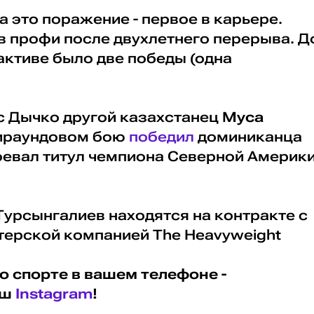
а это поражение - первое в карьере.
в профи после двухлетнего перерыва. Д
 активе было две победы (одна
 с Дычко другой казахстанец
Муса
ираундовом бою
победил
доминиканца
оевал титул чемпиона Северной Америк
Турсынгалиев находятся на контракте с
ерской компанией The Heavyweight
о спорте в вашем телефоне -
аш
Instagram
!