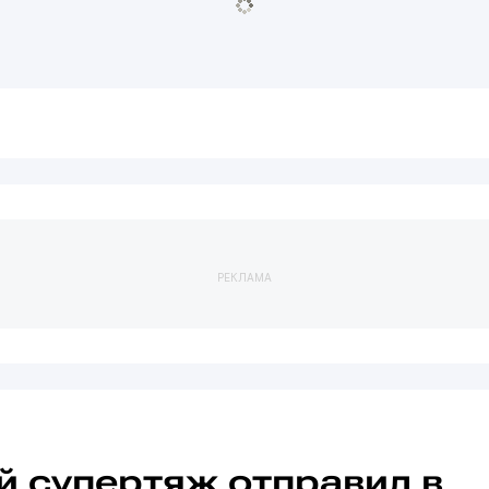
РЕКЛАМА
й супертяж отправил в