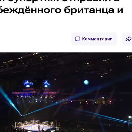
беждённого британца и
Комментарии