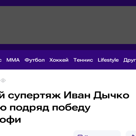
с
MMA
Футбол
Хоккей
Теннис
Lifestyle
Дру
й супертяж Иван Дычко
ю подряд победу
рофи