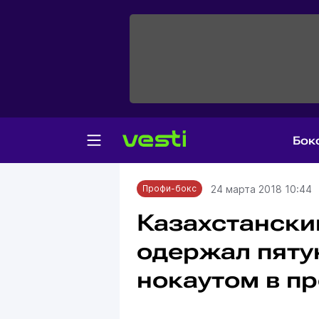
Бок
Главная
Профи-бокс
24 марта 2018 10:44
Профи-бокс
Казахстански
одержал пяту
нокаутом в п