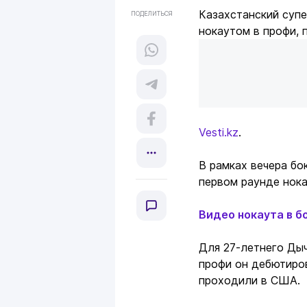
Казахстанский суп
ПОДЕЛИТЬСЯ
нокаутом в профи, 
Vesti.kz
.
В рамках вечера бо
первом раунде нок
Видео нокаута в б
Для 27-летнего Дыч
профи он дебютиров
проходили в США.