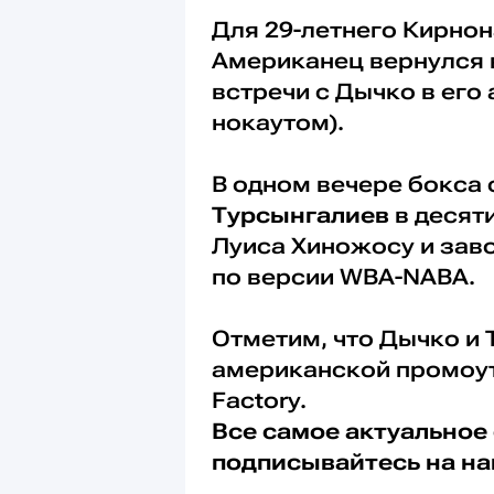
Для 29-летнего Кирнон
Американец вернулся 
встречи с Дычко в его
нокаутом).
В одном вечере бокса
Турсынгалиев
в десят
Луиса Хиножосу и зав
по версии WBA-NABA.
Отметим, что Дычко и 
американской промоут
Factory.
Все самое актуальное 
подписывайтесь на н