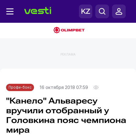
РЕКЛАМА
Главная
Профи-бокс
16 октября 2018 07:59
Профи-бокс
"Канело" Альваресу
вручили отобранный у
Головкина пояс чемпиона
мира