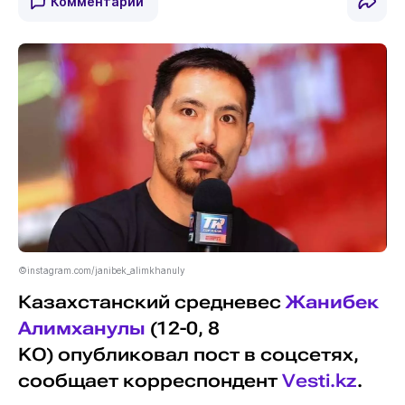
Комментарии
©instagram.com/janibek_alimkhanuly
Казахстанский средневес
Жанибек
Алимханулы
(12-0, 8
KO) опубликовал пост в соцсетях,
сообщает корреспондент
Vesti.kz
.