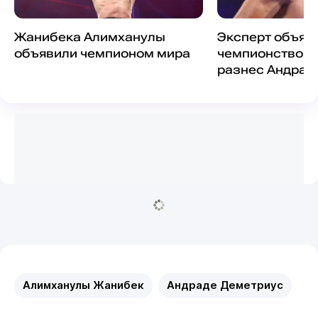
Жанибека Алимханулы
Эксперт объяс
объявили чемпионом мира
чемпионство А
разнес Андрад
Алимханулы Жанибек
Андраде Деметриус