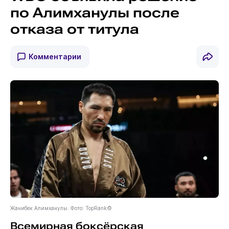
по Алимханулы после
отказа от титула
Комментарии
Жанибек Алимханулы. Фото: TopRank©
Всемирная боксёрская