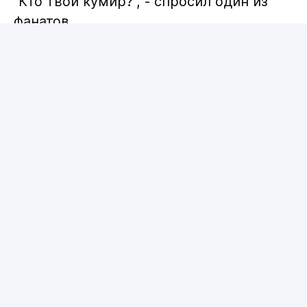
"Кто твой кумир?", - спросил один из
фанатов.
"GGG (Головкин) - величайший всех
времён", - ответил Шайдоров.