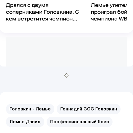
Дрался с двумя
Лемье улетел в
соперниками Головкина. С
проиграл бой з
кем встретится чемпион
чемпиона WBC
Азии из Казахстана
Головкин - Лемье
Геннадий GGG Головкин
Лемье Давид
Профессиональный бокс