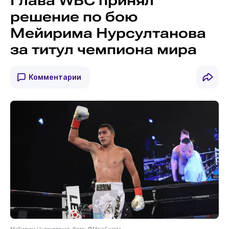
Глава WBC принял
решение по бою
Мейирима Нурсултанова
за титул чемпиона мира
Комментарии
Мейирим Нурсултанов. Фото: ©MainEvents