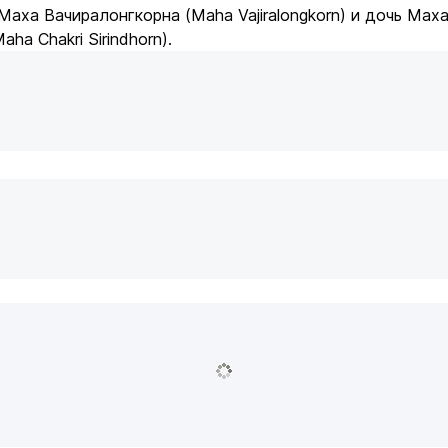
Маха Вачиралонгкорна (Maha Vajiralongkorn) и дочь Мах
ha Chakri Sirindhorn).