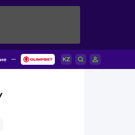
гие
у