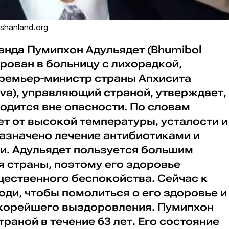
shanland.org
анда Пумипхон Адульядет (Bhumibol
ирован в больницу с лихорадкой,
Премьер-министр страны Апхисита
ajiva), управляющий страной, утверждает,
одится вне опасности. По словам
ет от высокой температуры, усталости и
назначено лечение антибиотиками и
и. Адульядет пользуется большим
 страны, поэтому его здоровье
щественного беспокойства. Сейчас к
ди, чтобы помолиться о его здоровье и
корейшего выздоровления. Пумипхон
раной в течение 63 лет. Его состояние