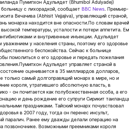
аиланда Пумипхон Адульядет (Bhumibol Adulyadej)
в больницу с лихорадкой, сообщает
BBC News
. Премьер-
сита Вечачива (Abhisit Vejjajiva), управляющий страной,
знь монарха находится вне опасности.По словам врачей
 высокой температуры, усталости и потери аппетита. Е
антибиотиками и внутривенные инъекции. Адульядет
 уважением у населения страны, поэтому его здоровье
общественного беспокойства. Сейчас к больнице
обы помолиться о его здоровье и передать пожелания
овления.Пумипхон Адульядет управляет страной в
о состояние оценивается в 35 миллиардов долларов,
не только самый долгоправящий монарх в мире, но и
яние короля, утратившего абсолютную власть, в
ико - он почитается как полубожественная особа, а его
онацию и день рождение его супруги Сирикит таиландц
нальными праздниками. Тайский монарх почувствовал
доровья в 2007 году, тогда он перенес инсульт,
ый паралич. Ранее ему дважды делали операцию на
на позвоночнике. Возможными преемниками короля