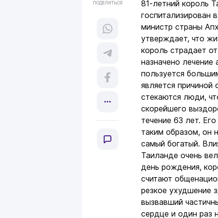
81-летний король Т
ПОДЕЛИТЬСЯ
госпитализирован 
министр страны Апхи
утверждает, что жи
король страдает от
назначено лечение 
пользуется большим
является причиной 
стекаются люди, чт
скорейшего выздор
течение 63 лет. Ег
таким образом, он 
самый богатый. Вли
Таиланде очень вел
день рождения, кор
считают общенацио
резкое ухудшение з
вызвавший частичн
сердце и один раз 