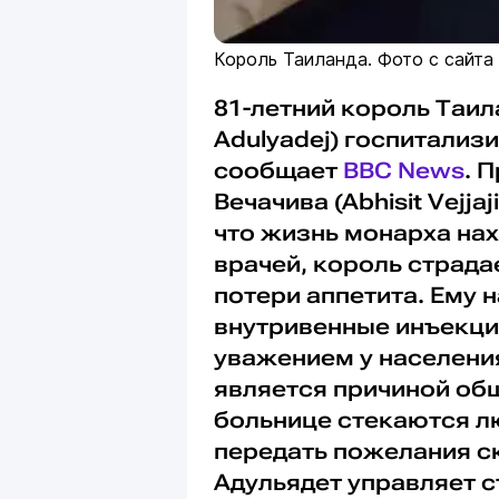
Король Таиланда. Фото с сайта 
81-летний король Таил
Adulyadej) госпитализ
сообщает
BBC News
. 
Вечачива (Abhisit Vejj
что жизнь монарха нах
врачей, король страда
потери аппетита. Ему 
внутривенные инъекци
уважением у населения
является причиной об
больнице стекаются лю
передать пожелания с
Адульядет управляет ст