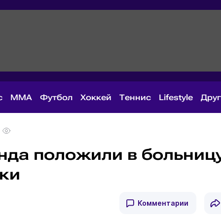
с
MMA
Футбол
Хоккей
Теннис
Lifestyle
Дру
нда положили в больниц
дки
Комментарии