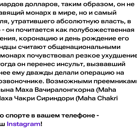
иардов долларов, таким образом, он не
авящий монарх в мире, но и самый
ля, утратившего абсолютную власть, в
 - он почитается как полубожественная
дения, коронацию и день рождение его
андцы считают общенациональными
 монарх почувствовал резкое ухудшени
 тогда он перенес инсульт, вызвавший
анее ему дважды делали операцию на
 позвоночнике. Возможными преемникам
сына Маха Вачиралонгкорна (Maha
 Маха Чакри Сириндори (Maha Chakri
о спорте в вашем телефоне -
аш
Instagram
!