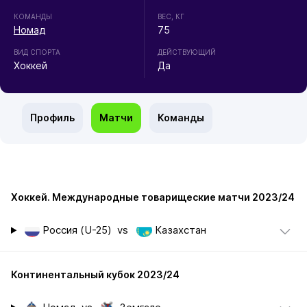
КОМАНДЫ
ВЕС, КГ
Номад
75
ВИД СПОРТА
ДЕЙСТВУЮЩИЙ
Хоккей
Да
Профиль
Матчи
Команды
Хоккей. Международные товарищеские матчи 2023/24
Россия (U-25)
vs
Казахстан
Континентальный кубок 2023/24