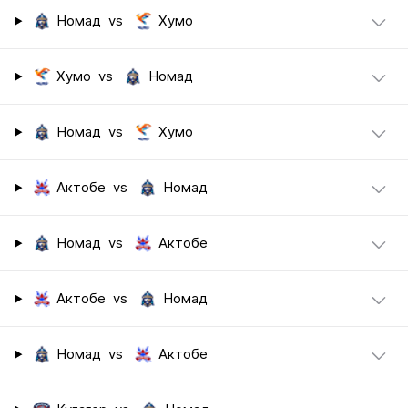
Номад
vs
Хумо
Хумо
vs
Номад
Номад
vs
Хумо
Актобе
vs
Номад
Номад
vs
Актобе
Актобе
vs
Номад
Номад
vs
Актобе