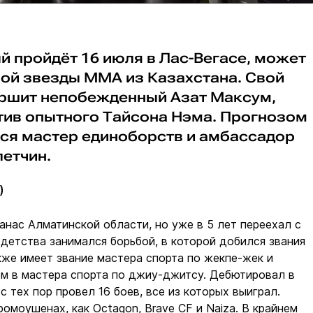
ый пройдёт 16 июля в Лас-Вегасе, может
вой звезды ММА из Казахстана. Свой
ершит непобежденный Азат Максум,
тив опытного Тайсона Нэма. Прогнозом
лся мастер единоборств и амбассадор
етчин.
)
анас Алматинской области, но уже в 5 лет переехал с
 детства занимался борьбой, в которой добился звания
кже имеет звание мастера спорта по жекпе-жек и
ом в мастера спорта по джиу-джитсу. Дебютировал в
с тех пор провел 16 боев, все из которых выиграл.
ромоушенах, как Octagon, Brave CF и Naiza. В крайнем