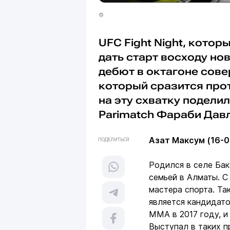
©
UFC Fight Night, котор
дать старт восходу но
дебют в октагоне сов
который сразится про
на эту схватку подели
Parimatch Фараби Давл
Азат Максум (16-0
ПОДЕЛИТЬСЯ
Родился в селе Бак
семьей в Алматы. С
мастера спорта. Та
является кандидат
ММА в 2017 году, и 
Выступал в таких п