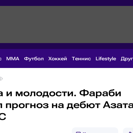
с
MMA
Футбол
Хоккей
Теннис
Lifestyle
Дру
а и молодости. Фараби
 прогноз на дебют Азат
C