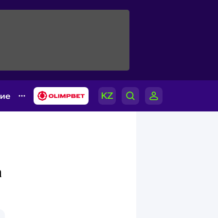
гие
а