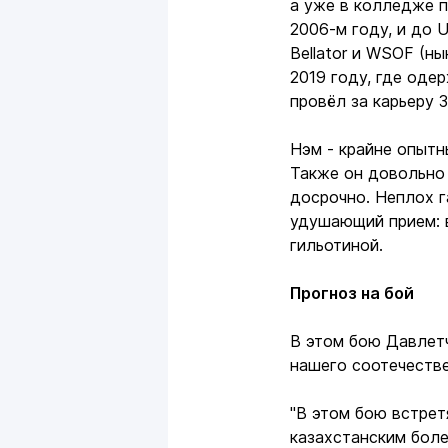
а уже в колледже 
2006-м году, и до U
Bellator и WSOF (н
2019 году, где оде
провёл за карьеру 3
Нэм - крайне опытн
Также он довольно 
досрочно. Неплох га
удушающий прием: 
гильотиной.
Прогноз на бой
В этом бою Давлетч
нашего соотечеств
"В этом бою встрет
казахстанским бол