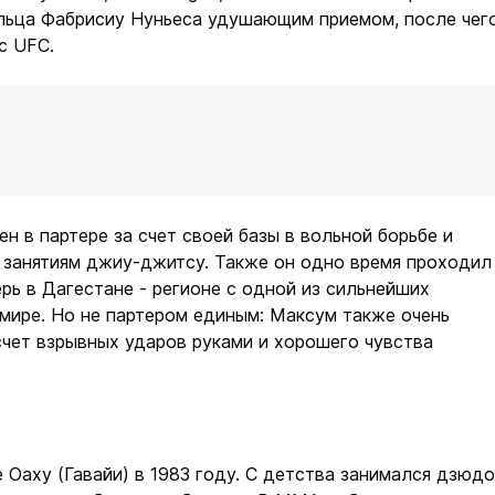
льца Фабрисиу Нуньеса удушающим приемом, после чег
с UFC.
ен в партере за счет своей базы в вольной борьбе и
 занятиям джиу-джитсу. Также он одно время проходил
рь в Дагестане - регионе с одной из сильнейших
мире. Но не партером единым: Максум также очень
счет взрывных ударов руками и хорошего чувства
 Оаху (Гавайи) в 1983 году. С детства занимался дзюдо