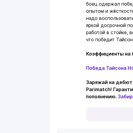
боец одержал побед
опытом и жёсткость
надо воспользовать
яркой досрочной по
работой в стойке, 
что победит Тайсон
Коэффициенты на б
Победа Тайсона Нэ
Заряжай на дебют 
Parimatch! Гарант
пополнению.
Забир