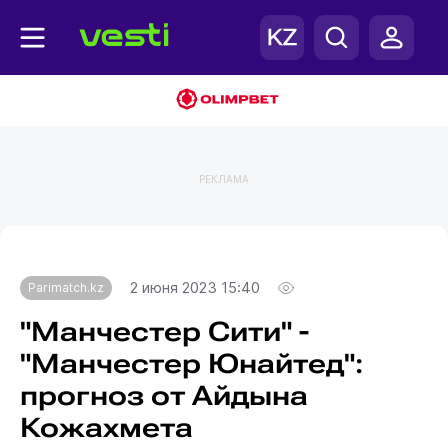
РЕКЛАМА
Главная
Parimatch.kz
2 июня 2023 15:40
Parimatch.kz
"Манчестер Сити" -
"Манчестер Юнайтед":
прогноз от Айдына
Кожахмета