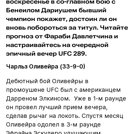
воскресенье в со-главном бою с
Бенеилом Дариушем бывший
чемпион покажет, достоин ли он
вновь побороться за титул. Читайте
прогноз от Фараби Давлетчина и
настраивайтесь на очередной
эпичный вечер UFC 289.
Чарльз Оливейра (33-9-0)
Дебютный бой Оливейры в
промоушене UFC был с американцем
Дарреном Элкинсом. Уже в 1-м раунде
он провел лучший прием вечера,
сделав рычаг на локоть. Спустя месяц
Оливейра одолел в 3-м раунде
Эфрайна Эскудеро удушающим