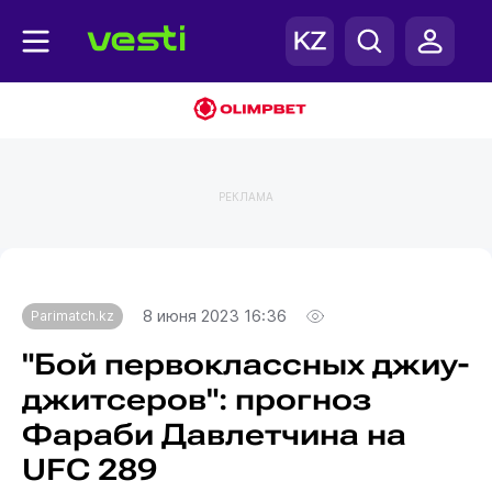
РЕКЛАМА
Главная
Parimatch.kz
8 июня 2023 16:36
Parimatch.kz
"Бой первоклассных джиу-
джитсеров": прогноз
Фараби Давлетчина на
UFC 289