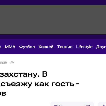
с
MMA
Футбол
Хоккей
Теннис
Lifestyle
Дру
06:38
захстану. В
ъезжу как гость -
ов