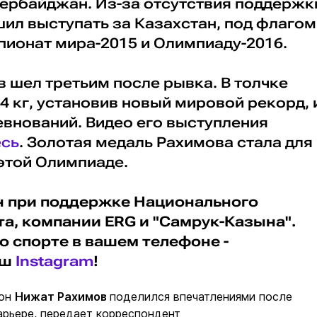
зербайджан. Из-за отсутствия поддержк
шил выступать за Казахстан, под флагом
пионат мира-2015 и Олимпиаду-2016.
в шел третьим после рывка. В толчке
4 кг, установив новый мировой рекорд, 
внований. Видео его выступления
есь
. Золотая медаль Рахимова стала для
этой Олимпиаде.
н при поддержке Национального
а, компании ERG и "Самрук-Казына".
о спорте в вашем телефоне -
аш
Instagram
!
ион
Нижат Рахимов
поделился впечатлениями после
арьере, передает корреспондент