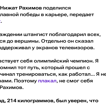
Нижат Рахимов
поделился
лавной победы в карьере, передает
z
.
аждении штангист поблагодарил всех,
ся до вершины. Отдельно он сказал
поддерживал у экранов телевизоров.
увствует себя олимпийский чемпион. Я
помнил тот путь, который прошел с
чинал тренироваться, как работал... Я н
овами. Поэтому
плакал
, не смог себя
 Рахимов.
рд, 214 килограммов, был уверен, что