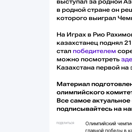
выступал за родной А
в родной стране он ре
которого выиграл Чем
На Играх в Рио Рахимо
казахстанец поднял 21
стал
победителем
соре
можно посмотреть
зд
Казахстана первой на 
Материал подготовле
олимпийского комитет
Все самое актуальное 
подписывайтесь на н
Олимпийский чемп
ПОДЕЛИТЬСЯ
главной победы в к