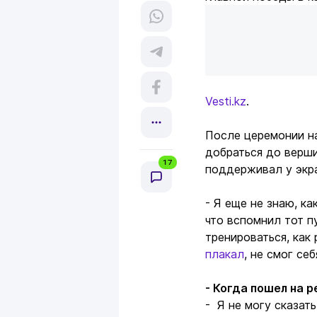
Vesti.kz
.
После церемонии н
добраться до верши
17
поддерживал у экр
- Я еще не знаю, ка
что вспомнил тот п
тренироваться, как 
плакал
, не смог се
- Когда пошел на 
- Я не могу сказать