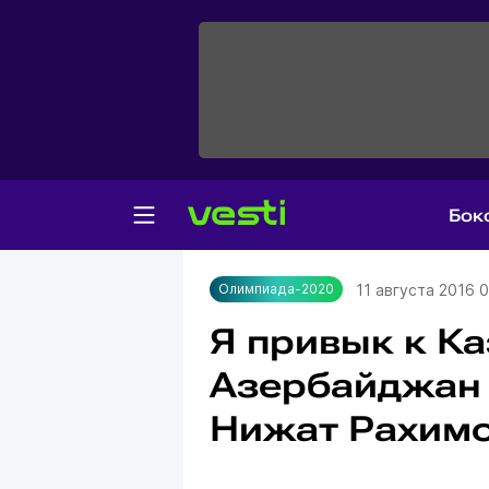
Бок
Главная
Олимпиада-2020
11 августа 2016 
Олимпиада-2020
Я привык к Ка
Азербайджан с
Нижат Рахим