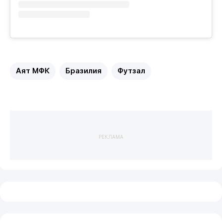
Аят МФК
Бразилия
Футзал
РЕКЛАМА