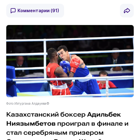
Комментарии
(91)
Фото Изтургана Алдауева©
Казахстанский боксер
Адильбек
Ниязымбетов
проиграл в финале и
стал серебряным призером